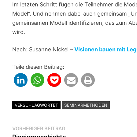
Im letzten Schritt fügen die Teilnehmer die M
Model“. Und nehmen dabei auch gemeinsam „Umba
gemeinsamen Modell identifizieren, das zum Abs
wird.
Nach: Susanne Nickel –
Visionen bauen mit Le
Teile diesen Beitrag:
VERSCHLAGWORTET
SEMINARMETHODEN
Beitragsnavigation
Vorheriger
VORHERIGER BEITRAG
Beitrag: