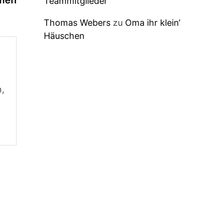
men
Teammitglieder
Thomas Webers
zu
Oma ihr klein‘
Häuschen
n,