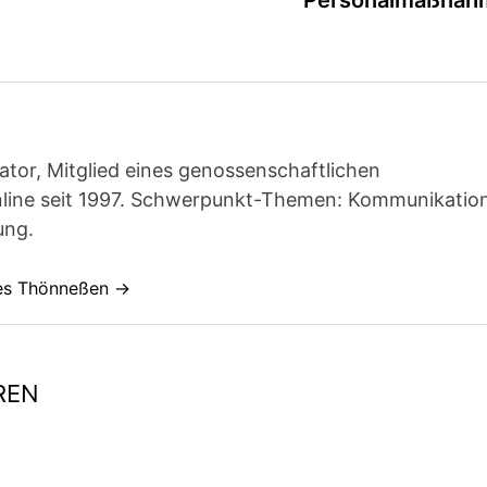
Personalmaßnah
ator, Mitglied eines genossenschaftlichen
line seit 1997. Schwerpunkt-Themen: Kommunikatio
ung.
nes Thönneßen →
REN