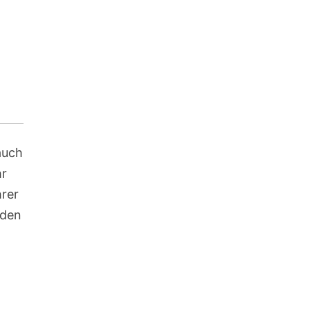
auch
hr
hrer
 den