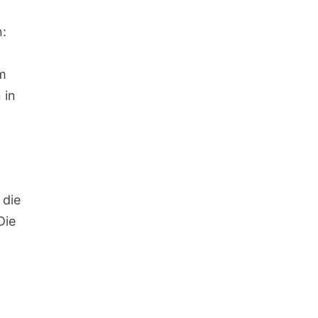
n:
um
 in
 die
Die