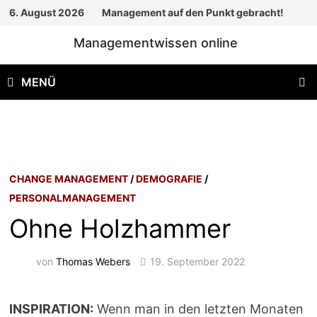
Zum
6. August 2026
Management auf den Punkt gebracht!
Inhalt
Managementwissen online
springen
MENÜ
CHANGE MANAGEMENT
/
DEMOGRAFIE
/
PERSONALMANAGEMENT
Ohne Holzhammer
von
Thomas Webers
19. September 2022
INSPIRATION:
Wenn man in den letzten Monaten