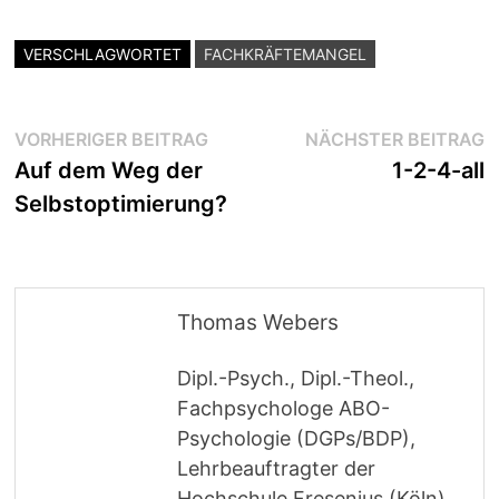
VERSCHLAGWORTET
FACHKRÄFTEMANGEL
Beitragsnavigation
Vorheriger
N
VORHERIGER BEITRAG
NÄCHSTER BEITRAG
Beitrag:
B
Auf dem Weg der
1-2-4-all
Selbstoptimierung?
Thomas Webers
Dipl.-Psych., Dipl.-Theol.,
Fachpsychologe ABO-
Psychologie (DGPs/BDP),
Lehrbeauftragter der
Hochschule Fresenius (Köln),