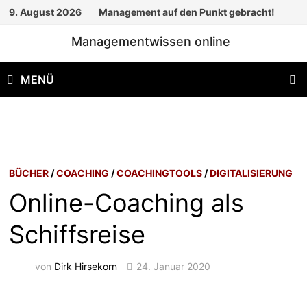
Zum
9. August 2026
Management auf den Punkt gebracht!
Inhalt
Managementwissen online
springen
MENÜ
BÜCHER
/
COACHING
/
COACHINGTOOLS
/
DIGITALISIERUNG
Online-Coaching als
Schiffsreise
von
Dirk Hirsekorn
24. Januar 2020