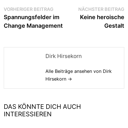
Beitragsnavigation
Vorheriger
N
VORHERIGER BEITRAG
NÄCHSTER BEITRAG
Beitrag:
B
Spannungsfelder im
Keine heroische
Change Management
Gestalt
Dirk Hirsekorn
Alle Beiträge ansehen von Dirk
Hirsekorn →
DAS KÖNNTE DICH AUCH
INTERESSIEREN