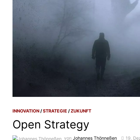
INNOVATION
/
STRATEGIE
/
ZUKUNFT
Open Strategy
von
Johannes Thönneßen
19. D