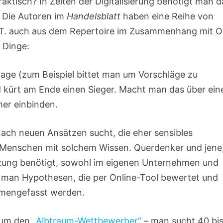
aktisch? In Zeiten der Digitalisierung benötigt man d
 Die Autoren im
Handelsblatt
haben eine Reihe von
z.T. auch aus dem Repertoire im Zusammenhang mit 
 Dinge:
rage (zum Beispiel bittet man um Vorschläge zu
und kürt am Ende einen Sieger. Macht man das über ein
hmer einbinden.
ach neuen Ansätzen sucht, die eher sensibles
t Menschen mit solchem Wissen. Querdenker und jene
zung benötigt, sowohl im eigenen Unternehmen und
t man Hypothesen, die per Online-Tool bewertet und
mmengefasst werden.
 um den
„Albtraum-Wettbewerber“
– man sucht 40 bi