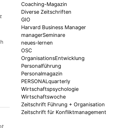
Coaching-Magazin
Diverse Zeitschriften
z
GIO
Harvard Business Manager
managerSeminare
ch
neues-lernen
OSC
OrganisationsEntwicklung
Personalführung
Personalmagazin
PERSONALquarterly
Wirtschaftspsychologie
Wirtschaftswoche
Zeitschrift Führung + Organisation
Zeitschrift für Konfliktmanagement
ht