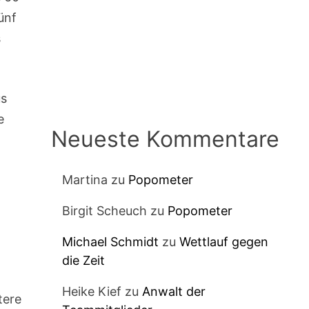
ünf
s
us
e
Neueste Kommentare
Martina
zu
Popometer
Birgit Scheuch
zu
Popometer
Michael Schmidt
zu
Wettlauf gegen
die Zeit
Heike Kief
zu
Anwalt der
tere