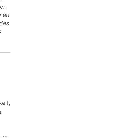
ren
hmen
 des
s
eit,
s