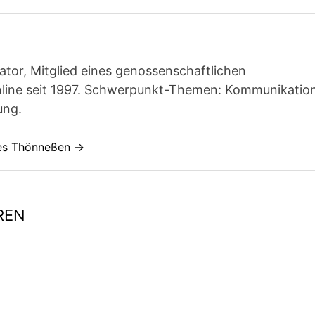
ator, Mitglied eines genossenschaftlichen
line seit 1997. Schwerpunkt-Themen: Kommunikatio
ung.
nes Thönneßen →
REN