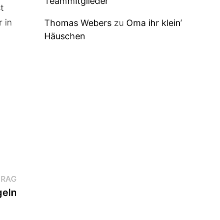
Teammitglieder
t
r in
Thomas Webers
zu
Oma ihr klein‘
Häuschen
Nächster
TRAG
Beitrag:
geln