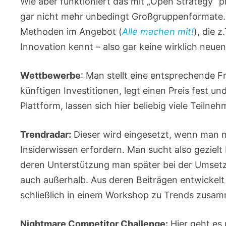
Wie aber funktioniert das mit „Open Strategy“ pr
gar nicht mehr unbedingt Großgruppenformate.
Methoden im Angebot (
Alle machen mit!
), die 
Innovation kennt – also gar keine wirklich neuen
Wettbewerbe
: Man stellt eine entsprechende F
künftigen Investitionen, legt einen Preis fest 
Plattform, lassen sich hier beliebig viele Teilne
Trendradar:
Dieser wird eingesetzt, wenn man n
Insiderwissen erfordern. Man sucht also geziel
deren Unterstützung man später bei der Umset
auch außerhalb. Aus deren Beiträgen entwickel
schließlich in einem Workshop zu Trends zusa
Nightmare Competitor Challenge:
Hier geht es