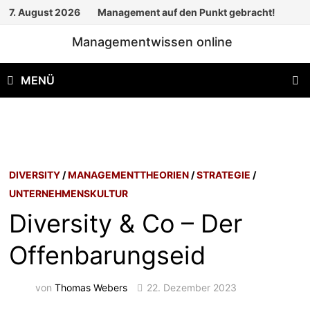
Zum
7. August 2026
Management auf den Punkt gebracht!
Inhalt
Managementwissen online
springen
MENÜ
DIVERSITY
/
MANAGEMENTTHEORIEN
/
STRATEGIE
/
UNTERNEHMENSKULTUR
Diversity & Co – Der
Offenbarungseid
von
Thomas Webers
22. Dezember 2023