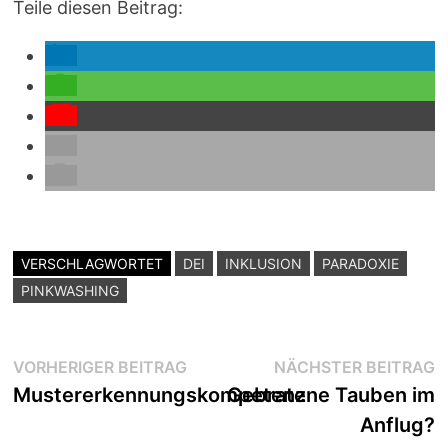
Teile diesen Beitrag:
VERSCHLAGWORTET
DEI
INKLUSION
PARADOXIE
PINKWASHING
Beitragsnavigation
Vorheriger
N
VORHERIGER BEITRAG
NÄCHSTER BEITRAG
Beitrag:
B
Mustererkennungskompetenz
Gebratene Tauben im
Anflug?