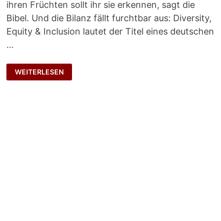
ihren Früchten sollt ihr sie erkennen, sagt die
Bibel. Und die Bilanz fällt furchtbar aus: Diversity,
Equity & Inclusion lautet der Titel eines deutschen
…
DIVERSITY
WEITERLESEN
&
CO
–
DER
OFFENBARUNGSEID