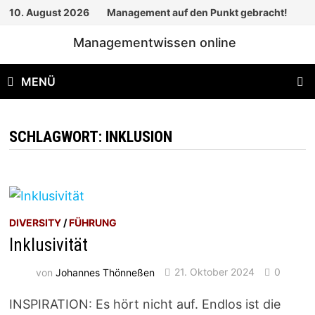
Zum
10. August 2026
Management auf den Punkt gebracht!
Inhalt
Managementwissen online
springen
MENÜ
SCHLAGWORT:
INKLUSION
DIVERSITY
/
FÜHRUNG
Inklusivität
von
Johannes Thönneßen
21. Oktober 2024
0
INSPIRATION: Es hört nicht auf. Endlos ist die