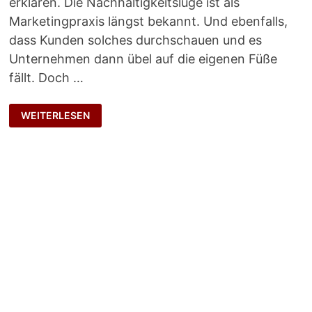
erklären. Die Nachhaltigkeitslüge ist als
Marketingpraxis längst bekannt. Und ebenfalls,
dass Kunden solches durchschauen und es
Unternehmen dann übel auf die eigenen Füße
fällt. Doch …
MIT
WEITERLESEN
ANGEZOGENER
HANDBREMSE