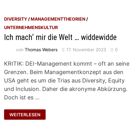
DIVERSITY
/
MANAGEMENTTHEORIEN
/
UNTERNEHMENSKULTUR
Ich mach‘ mir die Welt … widdewidde
von
Thomas Webers
17. November 2023
0
KRITIK: DEI-Management kommt – oft an seine
Grenzen. Beim Managementkonzept aus den
USA geht es um die Trias aus Diversity, Equity
und Inclusion. Daher die akronyme Abkürzung.
Doch ist es …
ICH
WEITERLESEN
MACH‘
MIR
DIE
WELT
…
WIDDEWIDDE