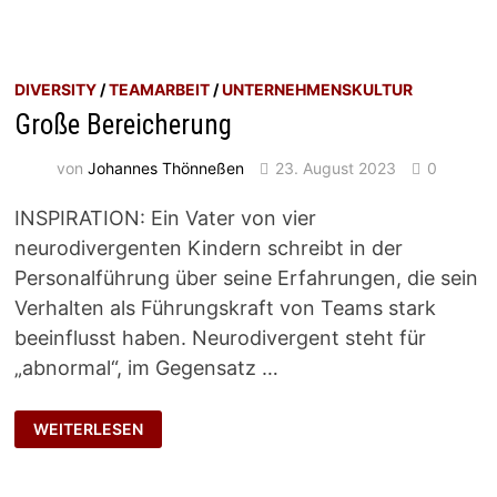
DIVERSITY
/
TEAMARBEIT
/
UNTERNEHMENSKULTUR
Große Bereicherung
von
Johannes Thönneßen
23. August 2023
0
INSPIRATION: Ein Vater von vier
neurodivergenten Kindern schreibt in der
Personalführung über seine Erfahrungen, die sein
Verhalten als Führungskraft von Teams stark
beeinflusst haben. Neurodivergent steht für
„abnormal“, im Gegensatz …
GROSSE B
WEITERLESEN
EREICHERUNG