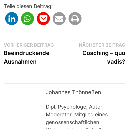
Teile diesen Beitrag:
Beitragsnavigation
Vorheriger
N
VORHERIGER BEITRAG
NÄCHSTER BEITRAG
Beitrag:
B
Beeindruckende
Coaching – quo
Ausnahmen
vadis?
Johannes Thönneßen
Dipl. Psychologe, Autor,
Moderator, Mitglied eines
genossenschaftlichen