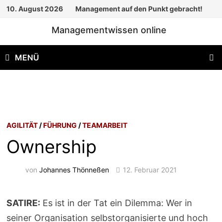
Zum
10. August 2026
Management auf den Punkt gebracht!
Inhalt
Managementwissen online
springen
MENÜ
AGILITÄT
/
FÜHRUNG
/
TEAMARBEIT
Ownership
von
Johannes Thönneßen
12. Februar 2021
SATIRE:
Es ist in der Tat ein Dilemma: Wer in
seiner Organisation selbstorganisierte und hoch