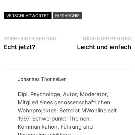
VERSCHLAGWORTET
HIERARCHIE
Beitragsnavigation
Vorheriger
N
VORHERIGER BEITRAG
NÄCHSTER BEITRAG
Beitrag:
B
Echt jetzt?
Leicht und einfach
Johannes Thönneßen
Dipl. Psychologe, Autor, Moderator,
Mitglied eines genossenschaftlichen
Wohnprojektes. Betreibt MWonline seit
1997. Schwerpunkt-Themen:
Kommunikation, Führung und
Personalentwicklung.