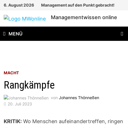
Zum
6. August 2026
Management auf den Punkt gebracht!
Inhalt
Managementwissen online
springen
MENÜ
MACHT
Rangkämpfe
von
Johannes Thönneßen
20. Juli 2023
KRITIK:
Wo Menschen aufeinandertreffen, ringen