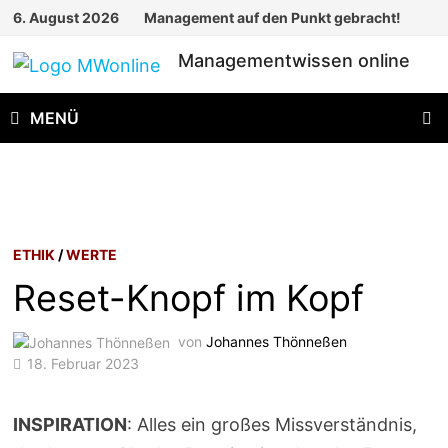
Zum
6. August 2026
Management auf den Punkt gebracht!
Inhalt
Managementwissen online
springen
MENÜ
ETHIK
/
WERTE
Reset-Knopf im Kopf
von
Johannes Thönneßen
18. Februar 2023
INSPIRATION
: Alles ein großes Missverständnis,