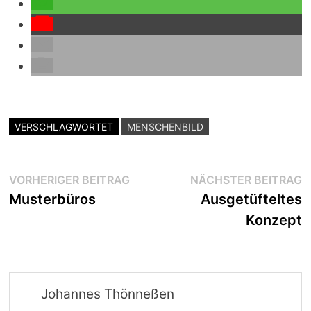
VERSCHLAGWORTET
MENSCHENBILD
Beitragsnavigation
Vorheriger
N
VORHERIGER BEITRAG
NÄCHSTER BEITRAG
Beitrag:
B
Musterbüros
Ausgetüfteltes
Konzept
Johannes Thönneßen