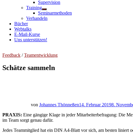
Untermenü
Supervision
anzeigen
Training
Untermenü
Seminarmethoden
anzeigen
Verhandeln
Bücher
Webtalks
E-Mail-Kurse
Uns unterstützen!
Feedback
/
Teamentwicklung
Schätze sammeln
von
Johannes Thönneßen
14. Februar 2019
8. Novemb
PRAXIS:
Eine gängige Klage in jeder Mitarbeiterbefragung: Die Me
im Team sorgt genau dafür.
Jedes Teammitglied hat ein DIN A4-Blatt vor sich, am besten liniert 