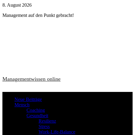
Zum
8. August 2026
Inhalt
Management auf den Punkt gebracht!
springen
Managementwissen online
Neue Beiträge
Mensch
Coaching
Gesundheit
Resilienz
Stress
Work-Life-Balance