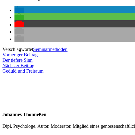
Verschlagwortet
Seminarmethoden
Beitragsnavigation
Vorheriger
Vorheriger Beitrag
Beitrag:
Der tiefere Sinn
Nächster
Nächster Beitrag
Beitrag:
Geduld und Freiraum
Johannes Thönneßen
Dipl. Psychologe, Autor, Moderator, Mitglied eines genossenschaft