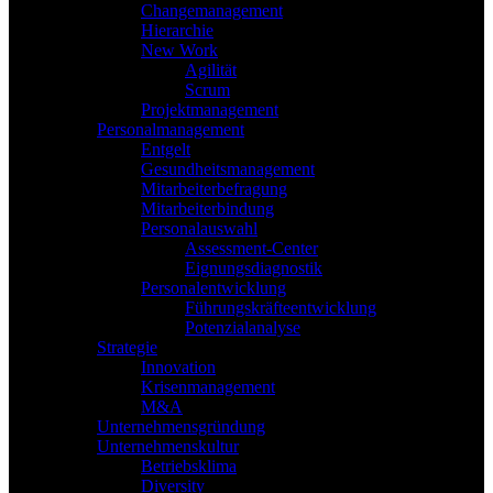
Changemanagement
Hierarchie
New Work
Agilität
Scrum
Projektmanagement
Personalmanagement
Entgelt
Gesundheitsmanagement
Mitarbeiterbefragung
Mitarbeiterbindung
Personalauswahl
Assessment-Center
Eignungsdiagnostik
Personalentwicklung
Führungskräfteentwicklung
Potenzialanalyse
Strategie
Innovation
Krisenmanagement
M&A
Unternehmensgründung
Unternehmenskultur
Betriebsklima
Diversity