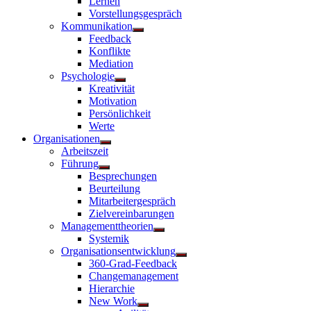
Lernen
Vorstellungsgespräch
Kommunikation
Untermenü
Feedback
anzeigen
Konflikte
Mediation
Psychologie
Untermenü
Kreativität
anzeigen
Motivation
Persönlichkeit
Werte
Organisationen
Untermenü
Arbeitszeit
anzeigen
Führung
Untermenü
Besprechungen
anzeigen
Beurteilung
Mitarbeitergespräch
Zielvereinbarungen
Managementtheorien
Untermenü
Systemik
anzeigen
Organisationsentwicklung
Untermenü
360-Grad-Feedback
anzeigen
Changemanagement
Hierarchie
New Work
Untermenü