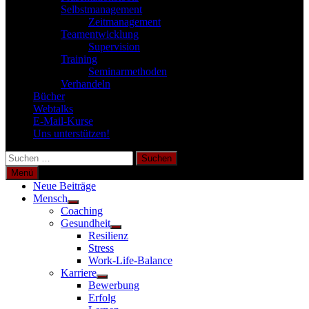
Selbstmanagement
Zeitmanagement
Teamentwicklung
Supervision
Training
Seminarmethoden
Verhandeln
Bücher
Webtalks
E-Mail-Kurse
Uns unterstützen!
Suchen
nach:
Menü
Neue Beiträge
Mensch
Untermenü
Coaching
anzeigen
Gesundheit
Untermenü
Resilienz
anzeigen
Stress
Work-Life-Balance
Karriere
Untermenü
Bewerbung
anzeigen
Erfolg