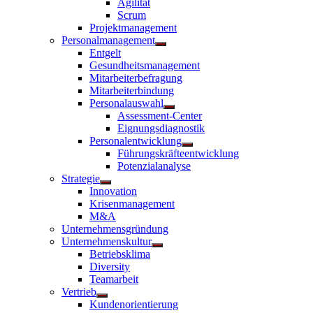
Agilität
anzeigen
Scrum
Projektmanagement
Personalmanagement
Untermenü
Entgelt
anzeigen
Gesundheitsmanagement
Mitarbeiterbefragung
Mitarbeiterbindung
Personalauswahl
Untermenü
Assessment-Center
anzeigen
Eignungsdiagnostik
Personalentwicklung
Untermenü
Führungskräfteentwicklung
anzeigen
Potenzialanalyse
Strategie
Untermenü
Innovation
anzeigen
Krisenmanagement
M&A
Unternehmensgründung
Unternehmenskultur
Untermenü
Betriebsklima
anzeigen
Diversity
Teamarbeit
Vertrieb
Untermenü
Kundenorientierung
anzeigen