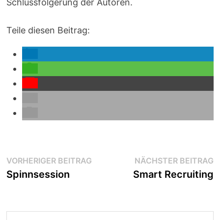
Schlussfolgerung der Autoren.
Teile diesen Beitrag:
Beitragsnavigation
Vorheriger
N
VORHERIGER BEITRAG
NÄCHSTER BEITRAG
Beitrag:
B
Spinnsession
Smart Recruiting