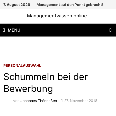
Zum
7. August 2026
Management auf den Punkt gebracht!
Inhalt
Managementwissen online
springen
MENÜ
PERSONALAUSWAHL
Schummeln bei der
Bewerbung
von
Johannes Thönneßen
27. November 2018