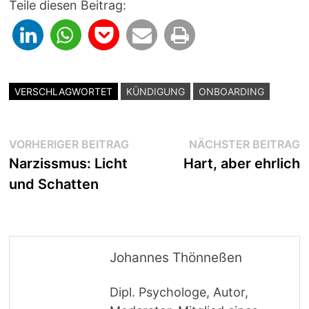
Teile diesen Beitrag:
VERSCHLAGWORTET
KÜNDIGUNG
ONBOARDING
Beitragsnavigation
Vorheriger
N
VORHERIGER BEITRAG
NÄCHSTER BEITRAG
Beitrag:
B
Narzissmus: Licht
Hart, aber ehrlich
und Schatten
Johannes Thönneßen
Dipl. Psychologe, Autor,