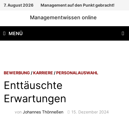
Zum
7. August 2026
Management auf den Punkt gebracht!
Inhalt
Managementwissen online
springen
MENÜ
BEWERBUNG
/
KARRIERE
/
PERSONALAUSWAHL
Enttäuschte
Erwartungen
von
Johannes Thönneßen
15. Dezember 2024