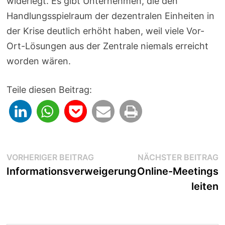
widerlegt. Es gibt Unternehmen, die den
Handlungsspielraum der dezentralen Einheiten in
der Krise deutlich erhöht haben, weil viele Vor-
Ort-Lösungen aus der Zentrale niemals erreicht
worden wären.
Teile diesen Beitrag:
Beitragsnavigation
Vorheriger
N
VORHERIGER BEITRAG
NÄCHSTER BEITRAG
Beitrag:
B
Informationsverweigerung
Online-Meetings
leiten