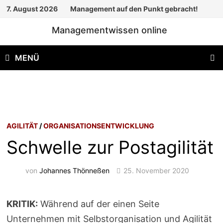
Zum
7. August 2026
Management auf den Punkt gebracht!
Inhalt
Managementwissen online
springen
MENÜ
AGILITÄT
/
ORGANISATIONSENTWICKLUNG
Schwelle zur Postagilität
von
Johannes Thönneßen
25. November 2020
KRITIK:
Während auf der einen Seite
Unternehmen mit Selbstorganisation und Agilität