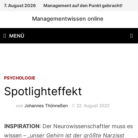
Zum
7. August 2026
Management auf den Punkt gebracht!
Inhalt
Managementwissen online
springen
MENÜ
PSYCHOLOGIE
Spotlighteffekt
von
Johannes Thönneßen
22. August 2022
INSPIRATION
: Der Neurowissenschaftler muss es
wissen –
„unser Gehirn ist der größte Narzisst