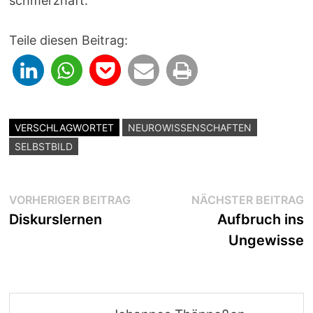
schmerzhaft.
Teile diesen Beitrag:
VERSCHLAGWORTET
NEUROWISSENSCHAFTEN
SELBSTBILD
Beitragsnavigation
Vorheriger
N
VORHERIGER BEITRAG
NÄCHSTER BEITRAG
Beitrag:
B
Diskurslernen
Aufbruch ins
Ungewisse