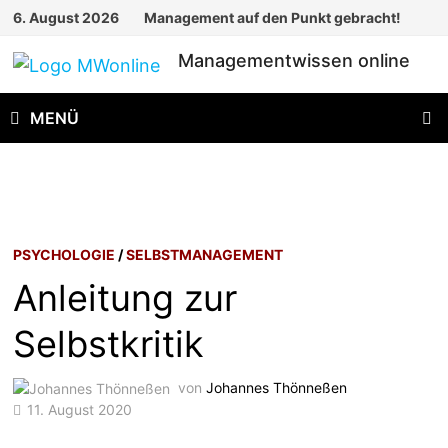
Zum
6. August 2026
Management auf den Punkt gebracht!
Inhalt
Managementwissen online
springen
MENÜ
PSYCHOLOGIE
/
SELBSTMANAGEMENT
Anleitung zur
Selbstkritik
von
Johannes Thönneßen
11. August 2020