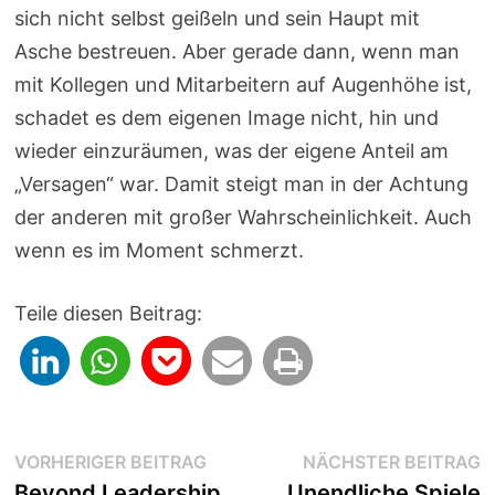
sich nicht selbst geißeln und sein Haupt mit
Asche bestreuen. Aber gerade dann, wenn man
mit Kollegen und Mitarbeitern auf Augenhöhe ist,
schadet es dem eigenen Image nicht, hin und
wieder einzuräumen, was der eigene Anteil am
„Versagen“ war. Damit steigt man in der Achtung
der anderen mit großer Wahrscheinlichkeit. Auch
wenn es im Moment schmerzt.
Teile diesen Beitrag:
Beitragsnavigation
Vorheriger
N
VORHERIGER BEITRAG
NÄCHSTER BEITRAG
Beitrag:
B
Beyond Leadership
Unendliche Spiele