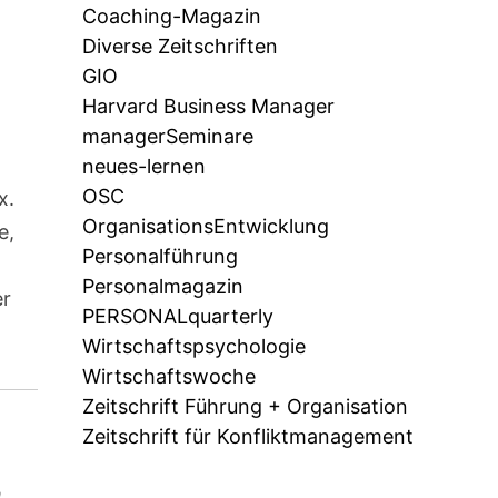
Coaching-Magazin
Diverse Zeitschriften
GIO
Harvard Business Manager
managerSeminare
neues-lernen
OSC
x.
OrganisationsEntwicklung
e,
Personalführung
Personalmagazin
er
PERSONALquarterly
Wirtschaftspsychologie
Wirtschaftswoche
Zeitschrift Führung + Organisation
Zeitschrift für Konfliktmanagement
n