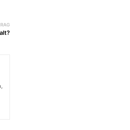
Nächster
TRAG
Beitrag:
alt?
n,