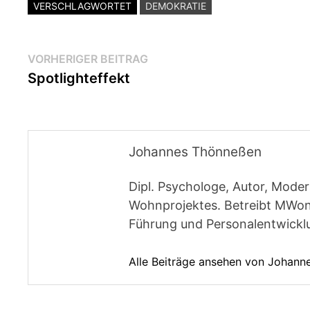
VERSCHLAGWORTET
DEMOKRATIE
Beitragsnavigation
Vorheriger
VORHERIGER BEITRAG
Beitrag:
Spotlighteffekt
Johannes Thönneßen
Dipl. Psychologe, Autor, Moder
Wohnprojektes. Betreibt MWon
Führung und Personalentwickl
Alle Beiträge ansehen von Johan