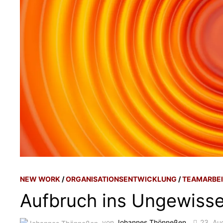
NEW WORK
/
ORGANISATIONSENTWICKLUNG
/
TEAMARBE
Aufbruch ins Ungewiss
von
Johannes Thönneßen
23. Au