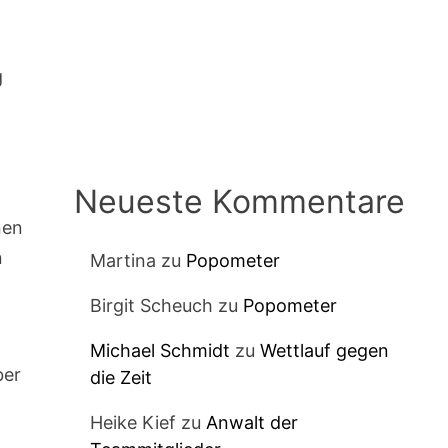
g
Neueste Kommentare
nen
n
Martina
zu
Popometer
Birgit Scheuch
zu
Popometer
Michael Schmidt
zu
Wettlauf gegen
ber
die Zeit
Heike Kief
zu
Anwalt der