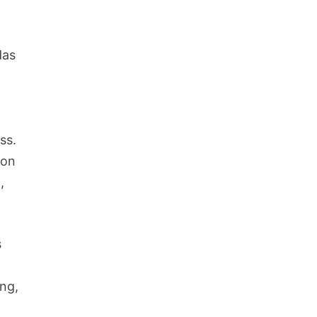
das
ss.
von
,
s
ung,