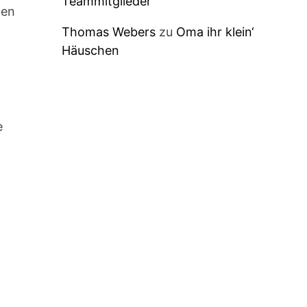
Teammitglieder
den
Thomas Webers
zu
Oma ihr klein‘
Häuschen
e