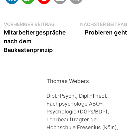
Beitragsnavigation
Vorheriger
N
VORHERIGER BEITRAG
NÄCHSTER BEITRAG
Beitrag:
B
Mitarbeitergespräche
Probieren geht
nach dem
Baukastenprinzip
Thomas Webers
Dipl.-Psych., Dipl.-Theol.,
Fachpsychologe ABO-
Psychologie (DGPs/BDP),
Lehrbeauftragter der
Hochschule Fresenius (Köln),