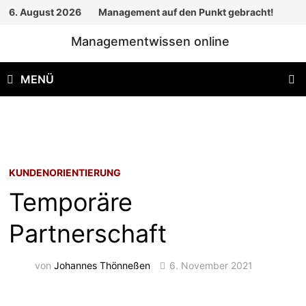
Zum
6. August 2026
Management auf den Punkt gebracht!
Inhalt
Managementwissen online
springen
MENÜ
KUNDENORIENTIERUNG
Temporäre
Partnerschaft
von
Johannes Thönneßen
6. November 2021