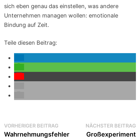
sich eben genau das einstellen, was andere
Unternehmen managen wollen: emotionale
Bindung auf Zeit.
Teile diesen Beitrag:
Beitragsnavigation
Vorheriger
N
VORHERIGER BEITRAG
NÄCHSTER BEITRAG
Beitrag:
B
Wahrnehmungsfehler
Großexperiment