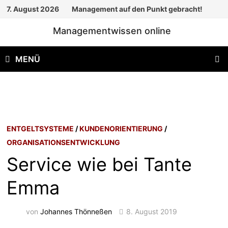
Zum
7. August 2026
Management auf den Punkt gebracht!
Inhalt
Managementwissen online
springen
MENÜ
ENTGELTSYSTEME
/
KUNDENORIENTIERUNG
/
ORGANISATIONSENTWICKLUNG
Service wie bei Tante
Emma
von
Johannes Thönneßen
8. August 2019