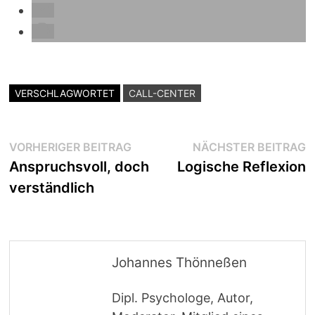
VERSCHLAGWORTET
CALL-CENTER
Beitragsnavigation
Vorheriger
N
VORHERIGER BEITRAG
NÄCHSTER BEITRAG
Beitrag:
B
Anspruchsvoll, doch
Logische Reflexion
verständlich
Johannes Thönneßen
Dipl. Psychologe, Autor,