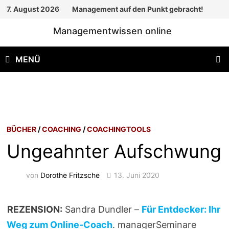
Zum
7. August 2026
Management auf den Punkt gebracht!
Inhalt
Managementwissen online
springen
MENÜ
BÜCHER
/
COACHING
/
COACHINGTOOLS
Ungeahnter Aufschwung
von
Dorothe Fritzsche
13. Juni 2020
REZENSION:
Sandra Dundler –
Für Entdecker: Ihr
Weg zum Online-Coach
. managerSeminare