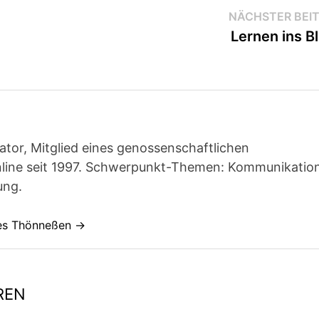
NÄCHSTER BEI
Lernen ins B
ator, Mitglied eines genossenschaftlichen
line seit 1997. Schwerpunkt-Themen: Kommunikatio
ung.
nes Thönneßen →
REN