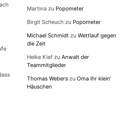
nach
Martina
zu
Popometer
Birgit Scheuch
zu
Popometer
Michael Schmidt
zu
Wettlauf gegen
die Zeit
ufe
Heike Kief
zu
Anwalt der
Teammitglieder
dass
Thomas Webers
zu
Oma ihr klein‘
Häuschen