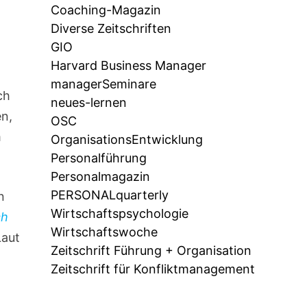
Coaching-Magazin
Diverse Zeitschriften
GIO
Harvard Business Manager
managerSeminare
ch
neues-lernen
en,
OSC
m
OrganisationsEntwicklung
Personalführung
Personalmagazin
PERSONALquarterly
n
Wirtschaftspsychologie
ch
Wirtschaftswoche
Laut
Zeitschrift Führung + Organisation
Zeitschrift für Konfliktmanagement