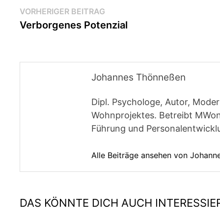
Beitragsnavigation
Vorheriger
VORHERIGER BEITRAG
Beitrag:
Verborgenes Potenzial
Johannes Thönneßen
Dipl. Psychologe, Autor, Moder
Wohnprojektes. Betreibt MWon
Führung und Personalentwickl
Alle Beiträge ansehen von Johan
DAS KÖNNTE DICH AUCH INTERESSIE