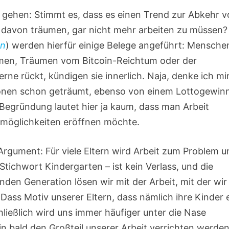
h gehen: Stimmt es, dass es einen Trend zur Abkehr 
davon träumen, gar nicht mehr arbeiten zu müssen?
en
) werden hierfür einige Belege angeführt: Mensche
men, Träumen vom Bitcoin-Reichtum oder der
rne rückt, kündigen sie innerlich. Naja, denke ich mir
onen schon geträumt, ebenso von einem Lottogewin
Begründung lautet hier ja kaum, dass man Arbeit
möglichkeiten eröffnen möchte.
rgument: Für viele Eltern wird Arbeit zum Problem u
– Stichwort Kindergarten – ist kein Verlass, und die
den Generation lösen wir mit der Arbeit, mit der wir
Dass Motiv unserer Eltern, dass nämlich ihre Kinder 
hließlich wird uns immer häufiger unter die Nase
 bald den Großteil unserer Arbeit verrichten werden