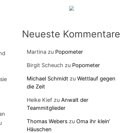
Neueste Kommentare
Martina
zu
Popometer
und
Birgit Scheuch
zu
Popometer
Michael Schmidt
zu
Wettlauf gegen
sie
die Zeit
r
Heike Kief
zu
Anwalt der
Teammitglieder
an
Thomas Webers
zu
Oma ihr klein‘
u
Häuschen