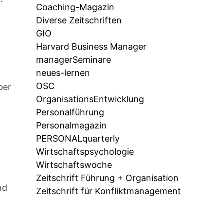
Coaching-Magazin
Diverse Zeitschriften
GIO
Harvard Business Manager
managerSeminare
neues-lernen
OSC
ber
OrganisationsEntwicklung
Personalführung
Personalmagazin
PERSONALquarterly
z
Wirtschaftspsychologie
Wirtschaftswoche
Zeitschrift Führung + Organisation
nd
Zeitschrift für Konfliktmanagement