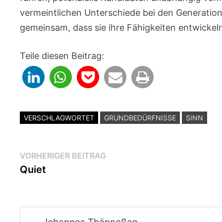
vermeintlichen Unterschiede bei den Generationen
gemeinsam, dass sie ihre Fähigkeiten entwickeln
Teile diesen Beitrag:
VERSCHLAGWORTET
GRUNDBEDÜRFNISSE
SINN
Beitragsnavigation
Vorheriger
VORHERIGER BEITRAG
Beitrag:
Quiet