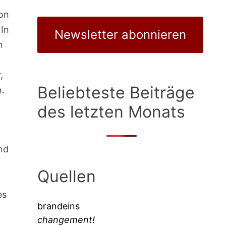
von
 In
Newsletter abonnieren
n
,
Beliebteste Beiträge
n.
des letzten Monats
nd
Quellen
es
brandeins
changement!
.