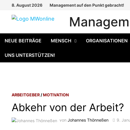
Zum
8. August 2026
Management auf den Punkt gebracht!
Inhalt
Manageme
springen
NEUE BEITRÄGE
MENSCH
ORGANISATIONEN
UNS UNTERSTÜTZEN!
ARBEITGEBER
/
MOTIVATION
Abkehr von der Arbeit?
von
Johannes Thönneßen
9. Jan