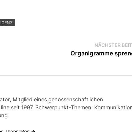
LIGENZ
NÄCHSTER BEI
Organigramme spren
ator, Mitglied eines genossenschaftlichen
line seit 1997. Schwerpunkt-Themen: Kommunikatio
ung.
nes Thönneßen →