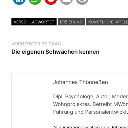
VERSCHLAGWORTET
ERZIEHUNG
KÜNSTLICHE INTEL
Beitragsnavigation
Vorheriger
VORHERIGER BEITRAG
Beitrag:
Die eigenen Schwächen kennen
Johannes Thönneßen
Dipl. Psychologe, Autor, Moder
Wohnprojektes. Betreibt MWon
Führung und Personalentwickl
Alle Beiträge ansehen von Johan