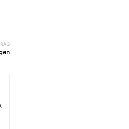
Nächster
TRAG
Beitrag:
gen
n,