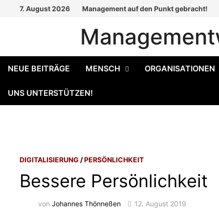
Zum
7. August 2026
Management auf den Punkt gebracht!
Inhalt
Managementw
springen
NEUE BEITRÄGE
MENSCH
ORGANISATIONEN
UNS UNTERSTÜTZEN!
DIGITALISIERUNG
/
PERSÖNLICHKEIT
Bessere Persönlichkeit
von
Johannes Thönneßen
12. August 2019