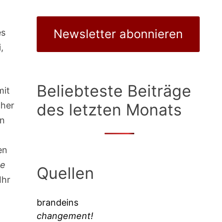
Newsletter abonnieren
es
,
Beliebteste Beiträge
mit
cher
des letzten Monats
en
en
re
Quellen
Ihr
e
brandeins
changement!