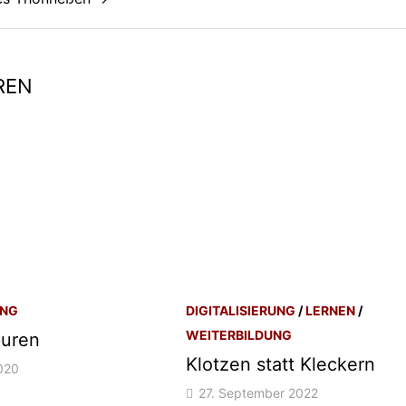
REN
UNG
DIGITALISIERUNG
/
LERNEN
/
WEITERBILDUNG
puren
Klotzen statt Kleckern
020
27. September 2022