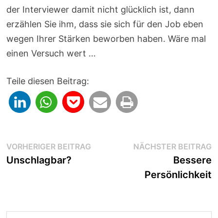
der Interviewer damit nicht glücklich ist, dann
erzählen Sie ihm, dass sie sich für den Job eben
wegen Ihrer Stärken beworben haben. Wäre mal
einen Versuch wert …
Teile diesen Beitrag:
Beitragsnavigation
Vorheriger
N
VORHERIGER BEITRAG
NÄCHSTER BEITRAG
Beitrag:
B
Unschlagbar?
Bessere
Persönlichkeit