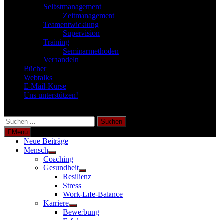
Selbstmanagement
Zeitmanagement
Teamentwicklung
Supervision
Training
Seminarmethoden
Verhandeln
Bücher
Webtalks
E-Mail-Kurse
Uns unterstützen!
Suchen
nach:
Menü
Neue Beiträge
Mensch
Untermenü
Coaching
anzeigen
Gesundheit
Untermenü
Resilienz
anzeigen
Stress
Work-Life-Balance
Karriere
Untermenü
Bewerbung
anzeigen