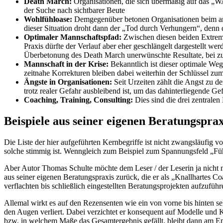
Death March:
Organisationen, die sich übermäßig auf das „WAS
der Suche nach sichtbarer Beute
Wohlfühloase:
Demgegenüber betonen Organisationen beim ande
dieser Situation droht dann der „Tod durch Verhungern“, denn d
Optimaler Mannschaftspfad:
Zwischen diesen beiden Extremen
Praxis dürfte der Verlauf aber eher geschlängelt dargestellt
Überbetonung des Death March unerwünschte Resultate, bei zu 
Mannschaft in der Krise:
Bekanntlich ist dieser optimale Weg
zeitnahe Korrekturen bleiben dabei weiterhin der Schlüssel zu
Ängste in Organisationen:
Seit Urzeiten zählt die Angst zu d
trotz realer Gefahr ausbleibend ist, um das dahinterliegende Ge
Coaching, Training, Consulting:
Dies sind die drei zentrale
Beispiele aus seiner eigenen Beratungsprax
Die Liste der hier aufgeführten Kernbegriffe ist nicht zwangsläufig v
solche stimmig ist. Wenngleich zum Beispiel zum Spannungsfeld „F
Aber Autor Thomas Schulte möchte dem Leser / der Leserin ja nicht n
aus seiner eigenen Beratungspraxis zurück, die er als „Knallhartes C
verflachten bis schließlich eingestellten Beratungsprojekten aufzufü
Allemal wirkt es auf den Rezensenten wie ein von vorne bis hinten se
den Augen verliert. Dabei verzichtet er konsequent auf Modelle und 
bzw. in welchem Maße das Gesamtergebnis gefällt, bleibt dann am E