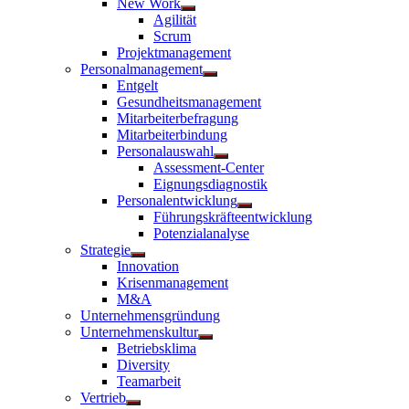
New Work
Untermenü
Agilität
anzeigen
Scrum
Projektmanagement
Personalmanagement
Untermenü
Entgelt
anzeigen
Gesundheitsmanagement
Mitarbeiterbefragung
Mitarbeiterbindung
Personalauswahl
Untermenü
Assessment-Center
anzeigen
Eignungsdiagnostik
Personalentwicklung
Untermenü
Führungskräfteentwicklung
anzeigen
Potenzialanalyse
Strategie
Untermenü
Innovation
anzeigen
Krisenmanagement
M&A
Unternehmensgründung
Unternehmenskultur
Untermenü
Betriebsklima
anzeigen
Diversity
Teamarbeit
Vertrieb
Untermenü