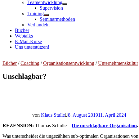
Teamentwicklung
Untermenü
Supervision
anzeigen
Training
Untermenü
Seminarmethoden
anzeigen
Verhandeln
Bücher
Webtalks
E-Mail-Kurse
Uns unterstützen!
Bücher
/
Coaching
/
Organisationsentwicklung
/
Unternehmenskultur
Unschlagbar?
von
Klaus Stulle
8. August 2019
11. April 2024
REZENSION:
Thomas Schulte –
Die unschlagbare Organisation
.
Was unterscheidet die ungezählten sub-optimalen Organisationen von