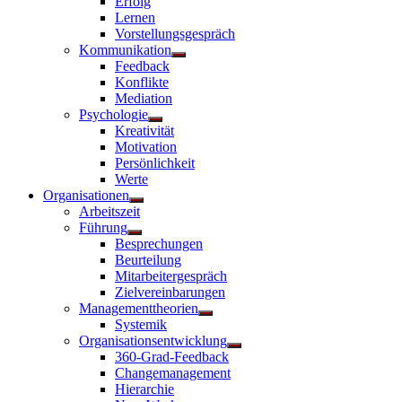
Erfolg
Lernen
Vorstellungsgespräch
Kommunikation
Untermenü
Feedback
anzeigen
Konflikte
Mediation
Psychologie
Untermenü
Kreativität
anzeigen
Motivation
Persönlichkeit
Werte
Organisationen
Untermenü
Arbeitszeit
anzeigen
Führung
Untermenü
Besprechungen
anzeigen
Beurteilung
Mitarbeitergespräch
Zielvereinbarungen
Managementtheorien
Untermenü
Systemik
anzeigen
Organisationsentwicklung
Untermenü
360-Grad-Feedback
anzeigen
Changemanagement
Hierarchie