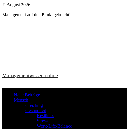
Zum
7. August 2026
Inhalt
Management auf den Punkt gebracht!
springen
Managementwissen online
Neue Beiträge
Mensch
Coaching
Gesundheit
Resilienz
Stress
Work-Life-Balance