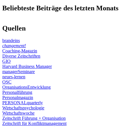
Beliebteste Beiträge des letzten Monats
Quellen
brandeins
changement!
Coaching-Magazin
Diverse Zeitschriften
GIO
Harvard Business Manager
managerSeminare
neues-lernen
OSC
OrganisationsEntwicklung
Personalführung
Personalmagazin
PERSONALquarterly
Wirtschaftspsychologie
Wirtschaftswoche
Zeitschrift Führung + Organisation
Zeitschrift für Konfliktmanagement