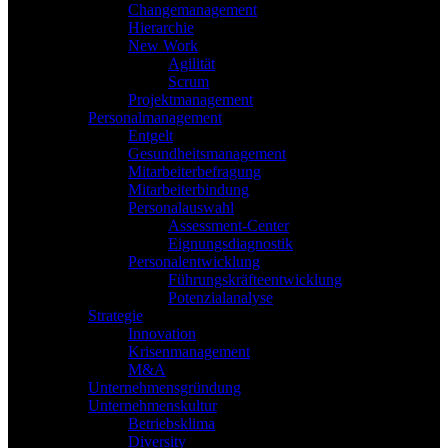
Changemanagement
Hierarchie
New Work
Agilität
Scrum
Projektmanagement
Personalmanagement
Entgelt
Gesundheitsmanagement
Mitarbeiterbefragung
Mitarbeiterbindung
Personalauswahl
Assessment-Center
Eignungsdiagnostik
Personalentwicklung
Führungskräfteentwicklung
Potenzialanalyse
Strategie
Innovation
Krisenmanagement
M&A
Unternehmensgründung
Unternehmenskultur
Betriebsklima
Diversity