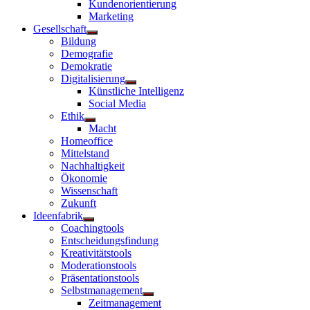
Kundenorientierung
anzeigen
Marketing
Gesellschaft
Untermenü
Bildung
anzeigen
Demografie
Demokratie
Digitalisierung
Untermenü
Künstliche Intelligenz
anzeigen
Social Media
Ethik
Untermenü
Macht
anzeigen
Homeoffice
Mittelstand
Nachhaltigkeit
Ökonomie
Wissenschaft
Zukunft
Ideenfabrik
Untermenü
Coachingtools
anzeigen
Entscheidungsfindung
Kreativitätstools
Moderationstools
Präsentationstools
Selbstmanagement
Untermenü
Zeitmanagement
anzeigen