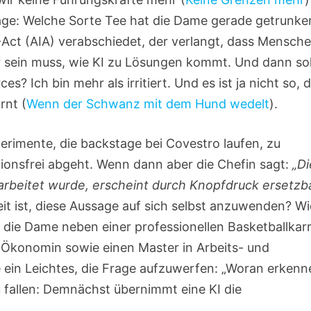
Frage: Welche Sorte Tee hat die Dame gerade getrunke
-Act (AIA) verabschiedet, der verlangt, dass Mensch
ar sein muss, wie KI zu Lösungen kommt. Und dann so
 Ich bin mehr als irritiert. Und es ist ja nicht so, 
rnt (
Wenn der Schwanz mit dem Hund wedelt
).
erimente, die backstage bei Covestro laufen, zu
tionsfrei abgeht. Wenn dann aber die Chefin sagt:
„Di
rarbeitet wurde, erscheint durch Knopfdruck ersetzb
eit ist, diese Aussage auf sich selbst anzuwenden? Wi
t die Dame neben einer professionellen Basketballkarr
Ökonomin sowie einen Master in Arbeits- und
 ein Leichtes, die Frage aufzuwerfen: „Woran erkenn
zu fallen: Demnächst übernimmt eine KI die