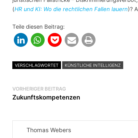
(
HR und KI: Wo die rechtlichen Fallen lauern
)? 
Teile diesen Beitrag:
VERSCHLAGWORTET
KÜNSTLICHE INTELLIGENZ
Beitragsnavigation
Vorheriger
VORHERIGER BEITRAG
Beitrag:
Zukunftskompetenzen
Thomas Webers