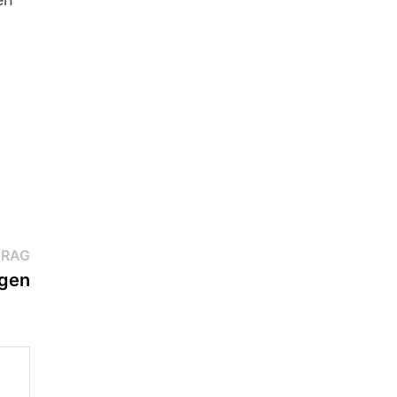
Nächster
TRAG
Beitrag:
gen