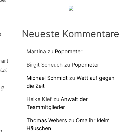
Neueste Kommentare
n
Martina
zu
Popometer
rart
Birgit Scheuch
zu
Popometer
tzt
Michael Schmidt
zu
Wettlauf gegen
die Zeit
ng
Heike Kief
zu
Anwalt der
Teammitglieder
Thomas Webers
zu
Oma ihr klein‘
Häuschen
?