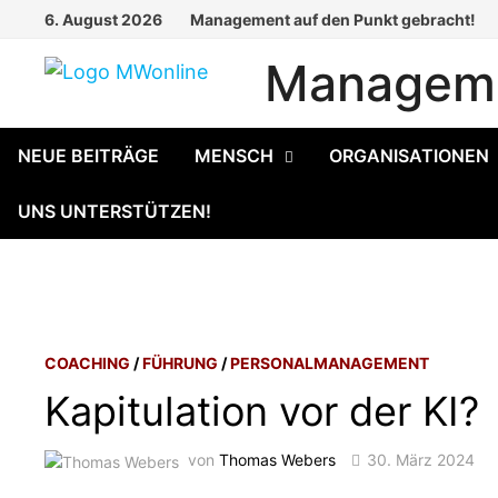
Zum
6. August 2026
Management auf den Punkt gebracht!
Inhalt
Manageme
springen
NEUE BEITRÄGE
MENSCH
ORGANISATIONEN
UNS UNTERSTÜTZEN!
COACHING
/
FÜHRUNG
/
PERSONALMANAGEMENT
Kapitulation vor der KI?
von
Thomas Webers
30. März 2024