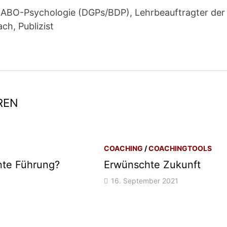
ge ABO-Psychologie (DGPs/BDP), Lehrbeauftragter der
ch, Publizist
REN
COACHING
/
COACHINGTOOLS
te Führung?
Erwünschte Zukunft
16. September 2021