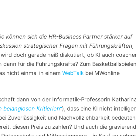
o können sich die HR-Business Partner stärker auf
skussion strategischer Fragen mit Führungskräften,
wird doch gerade heiß diskutiert, ob KI auch coache
nn dann für die Führungskräfte? Zum Basketballspiele
das nicht einmal in einem
WebTalk
bei MWonline
rschaft dann von der Informatik-Professorin Katharin
 belanglosen Kritierien“
), dass eine KI nicht intellige
 bei Zuverlässigkeit und Nachvollziehbarkeit bedeuten.
it, diesen Preis zu zahlen? Und auch die gravieren
bot, Datenschutz und Mitbestimmung – in Kauf zu nehm