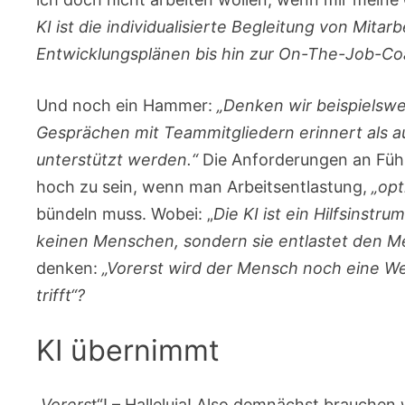
KI ist die individualisierte Begleitung von Mitar
Entwicklungsplänen bis hin zur On-The-Job-Co
Und noch ein Hammer:
„Denken wir beispielswe
Gesprächen mit Teammitgliedern erinnert als au
unterstützt werden.“
Die Anforderungen an Füh
hoch zu sein, wenn man Arbeitsentlastung,
„opt
bündeln muss. Wobei: „
Die KI ist ein Hilfsinstr
keinen Menschen, sondern sie entlastet den 
denken:
„Vorerst wird der Mensch noch eine Weil
trifft“?
KI übernimmt
„Vorers
t“! – Halleluja! Also demnächst brauchen