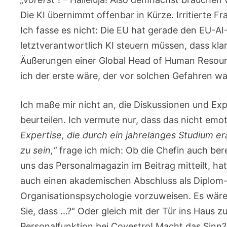
Die KI übernimmt offenbar in Kürze. Irritierte 
Ich fasse es nicht: Die EU hat gerade den EU-AI
letztverantwortlich KI steuern müssen, dass kl
Äußerungen einer Global Head of Human Resources?
ich der erste wäre, der vor solchen Gefahren wa
Ich maße mir nicht an, die Diskussionen und Exp
beurteilen. Ich vermute nur, dass das nicht emo
Expertise, die durch ein jahrelanges Studium e
zu sein,“
frage ich mich: Ob die Chefin auch ber
uns das Personalmagazin im Beitrag mitteilt, ha
auch einen akademischen Abschluss als Diplom-
Organisationspsychologie vorzuweisen. Es wäre
Sie, dass …?“ Oder gleich mit der Tür ins Haus 
Personalfunktion bei Covestro! Macht das Sinn?