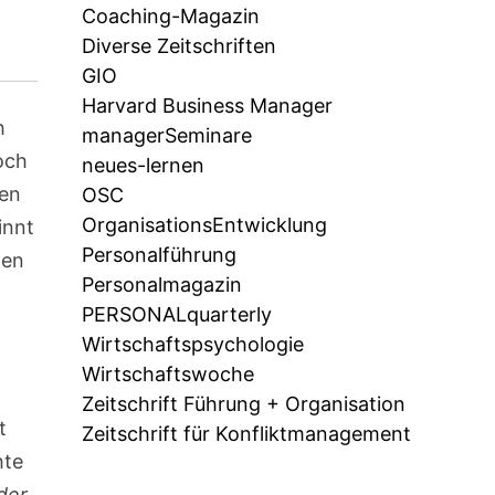
Coaching-Magazin
Diverse Zeitschriften
GIO
Harvard Business Manager
h
managerSeminare
noch
neues-lernen
ben
OSC
OrganisationsEntwicklung
innt
Personalführung
nen
Personalmagazin
PERSONALquarterly
Wirtschaftspsychologie
Wirtschaftswoche
Zeitschrift Führung + Organisation
t
Zeitschrift für Konfliktmanagement
hte
der