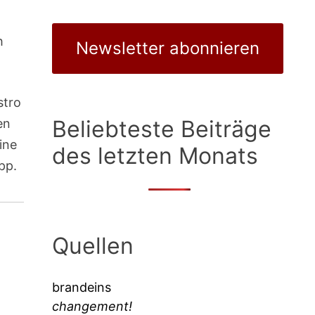
h
Newsletter abonnieren
stro
Beliebteste Beiträge
en
ine
des letzten Monats
pp.
Quellen
brandeins
changement!