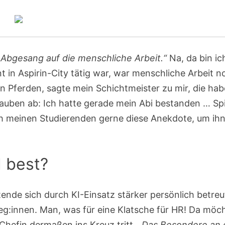
n Abgesang auf die menschliche Arbeit.“
Na, da bin ic
nt in Aspirin-City tätig war, war menschliche Arbeit 
 Pferden, sagte mein Schichtmeister zu mir, die ha
Glauben ab: Ich hatte gerade mein Abi bestanden … Sp
ich meinen Studierenden gerne diese Anekdote, um ih
 best?
tende sich durch KI-Einsatz stärker persönlich betreu
leg:innen. Man, was für eine Klatsche für HR! Da möc
Chefin dermaßen ins Kreuz tritt.
„Das Besondere an 