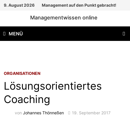
Zum
9. August 2026
Management auf den Punkt gebracht!
Inhalt
Managementwissen online
springen
MENÜ
ORGANISATIONEN
Lösungsorientiertes
Coaching
von
Johannes Thönneßen
19. September 2017