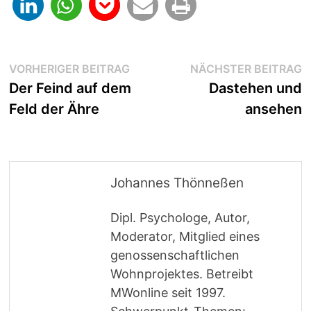
Beitragsnavigation
Vorheriger
N
VORHERIGER BEITRAG
NÄCHSTER BEITRAG
Beitrag:
B
Der Feind auf dem
Dastehen und
Feld der Ähre
ansehen
Johannes Thönneßen
Dipl. Psychologe, Autor,
Moderator, Mitglied eines
genossenschaftlichen
Wohnprojektes. Betreibt
MWonline seit 1997.