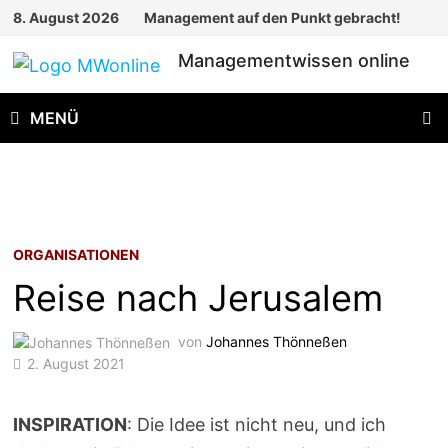
Zum
8. August 2026
Management auf den Punkt gebracht!
Inhalt
Managementwissen online
springen
MENÜ
ORGANISATIONEN
Reise nach Jerusalem
von
Johannes Thönneßen
2. August 2021
INSPIRATION
: Die Idee ist nicht neu, und ich