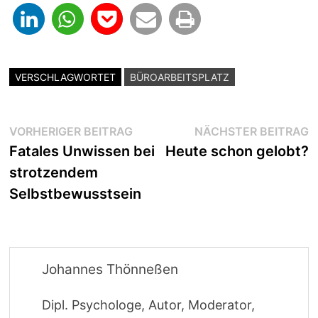
VERSCHLAGWORTET
BÜROARBEITSPLATZ
Beitragsnavigation
Vorheriger
N
VORHERIGER BEITRAG
NÄCHSTER BEITRAG
Beitrag:
B
Fatales Unwissen bei
Heute schon gelobt?
strotzendem
Selbstbewusstsein
Johannes Thönneßen
Dipl. Psychologe, Autor, Moderator,