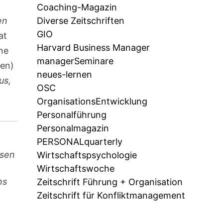
Coaching-Magazin
en
Diverse Zeitschriften
GIO
at
Harvard Business Manager
ine
managerSeminare
ben)
neues-lernen
us,
OSC
OrganisationsEntwicklung
Personalführung
Personalmagazin
PERSONALquarterly
ssen
Wirtschaftspsychologie
Wirtschaftswoche
ns
Zeitschrift Führung + Organisation
Zeitschrift für Konfliktmanagement