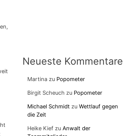
men,
Neueste Kommentare
weit
Martina
zu
Popometer
Birgit Scheuch
zu
Popometer
Michael Schmidt
zu
Wettlauf gegen
die Zeit
cht
Heike Kief
zu
Anwalt der
t