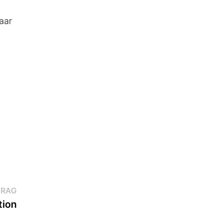
aar
Nächster
TRAG
Beitrag:
tion