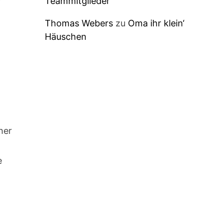
Teammitglieder
Thomas Webers
zu
Oma ihr klein‘
Häuschen
her
e