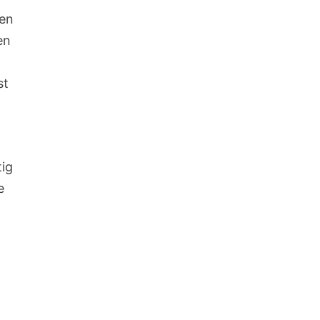
ben
en
st
tig
e