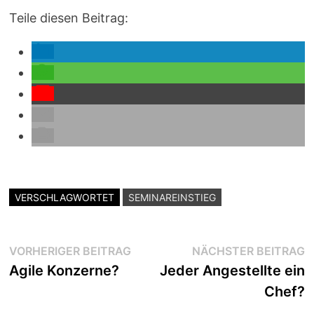
Teile diesen Beitrag:
VERSCHLAGWORTET
SEMINAREINSTIEG
Beitragsnavigation
Vorheriger
N
VORHERIGER BEITRAG
NÄCHSTER BEITRAG
Beitrag:
B
Agile Konzerne?
Jeder Angestellte ein
Chef?