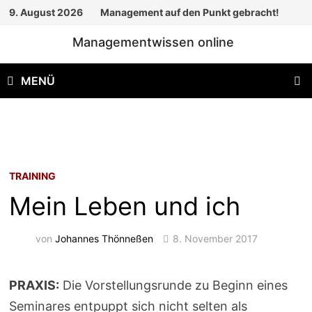
Zum
9. August 2026
Management auf den Punkt gebracht!
Inhalt
Managementwissen online
springen
MENÜ
TRAINING
Mein Leben und ich
von
Johannes Thönneßen
8. November 2017
PRAXIS:
Die Vorstellungsrunde zu Beginn eines
Seminares entpuppt sich nicht selten als