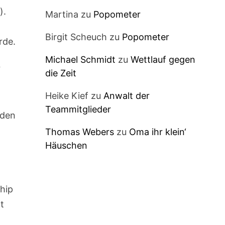
n
).
Martina
zu
Popometer
Birgit Scheuch
zu
Popometer
rde.
Michael Schmidt
zu
Wettlauf gegen
“
die Zeit
Heike Kief
zu
Anwalt der
Teammitglieder
rden
Thomas Webers
zu
Oma ihr klein‘
Häuschen
ship
t