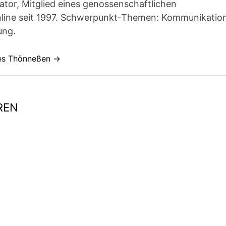
ator, Mitglied eines genossenschaftlichen
line seit 1997. Schwerpunkt-Themen: Kommunikatio
ung.
nes Thönneßen →
REN