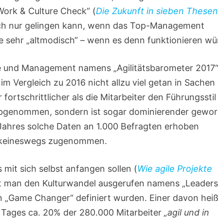
Work & Culture Check“ (
Die Zukunft in sieben These
lich nur gelingen kann, wenn das Top-Management
ie sehr „altmodisch“ – wenn es denn funktionieren wü
ie und Management namens „Agilitätsbarometer 2017
7 im Vergleich zu 2016 nicht allzu viel getan in Sachen
r fortschrittlicher als die Mitarbeiter den Führungsstil
s abgenommen, sondern ist sogar dominierender gewo
Jahres solche Daten an 1.000 Befragten erhoben
t keineswegs zugenommen.
mit sich selbst anfangen sollen (
Wie agile Projekte
 hat man den Kulturwandel ausgerufen namens „Leader
rn „Game Changer“ definiert wurden. Einer davon heiß
s Tages ca. 20% der 280.000 Mitarbeiter
„agil und in