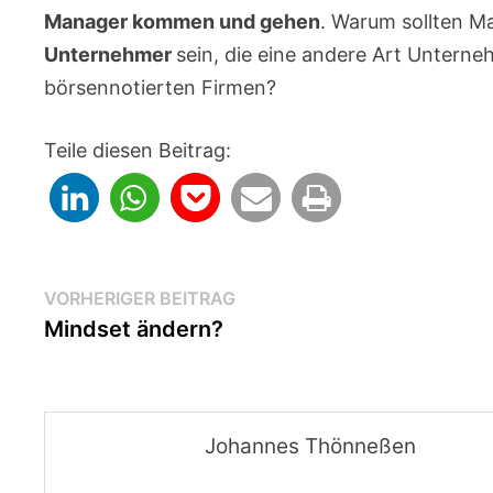
Manager kommen und gehen
. Warum sollten M
Unternehmer
sein, die eine andere Art Untern
börsennotierten Firmen?
Teile diesen Beitrag:
Beitragsnavigation
Vorheriger
VORHERIGER BEITRAG
Beitrag:
Mindset ändern?
Johannes Thönneßen