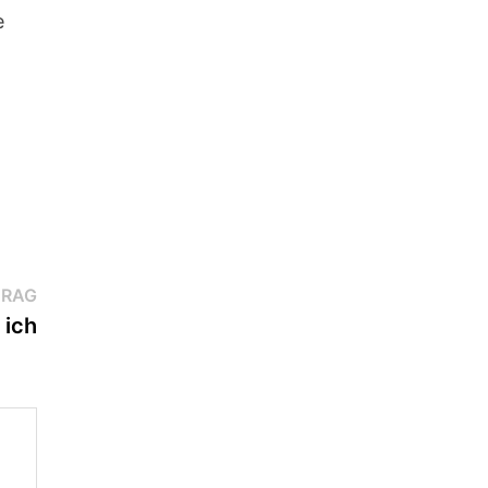
e
Nächster
TRAG
Beitrag:
 ich