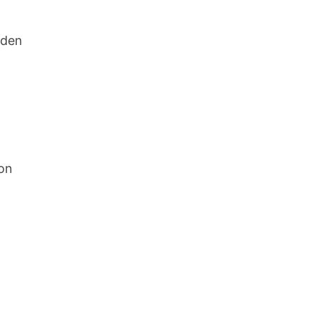
 den
hon