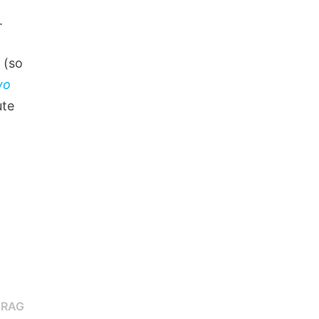
.
 (so
wo
ute
Nächster
TRAG