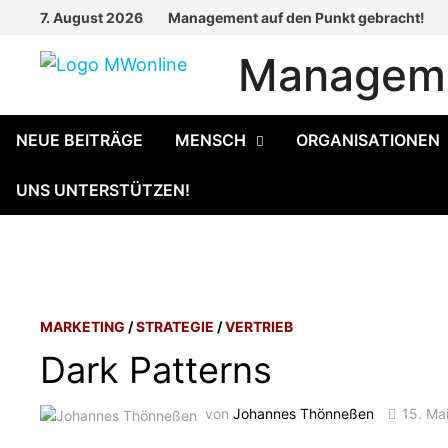
Zum
7. August 2026
Management auf den Punkt gebracht!
Inhalt
Manageme
springen
NEUE BEITRÄGE
MENSCH
ORGANISATIONEN
UNS UNTERSTÜTZEN!
MARKETING
/
STRATEGIE
/
VERTRIEB
Dark Patterns
von
Johannes Thönneßen
15. Ma