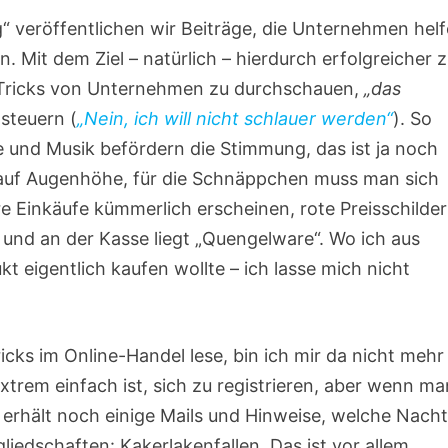
“ veröffentlichen wir Beiträge, die Unternehmen hel
 Mit dem Ziel – natürlich – hierdurch erfolgreicher 
ie Tricks von Unternehmen zu durchschauen,
„das
steuern (
„Nein, ich will nicht schlauer werden“
). So
te und Musik befördern die Stimmung, das ist ja noch
e auf Augenhöhe, für die Schnäppchen muss man sich
 Einkäufe kümmerlich erscheinen, rote Preisschilder
, und an der Kasse liegt „Quengelware“. Wo ich aus
kt eigentlich kaufen wollte – ich lasse mich nicht
ricks im Online-Handel lese, bin ich mir da nicht mehr
extrem einfach ist, sich zu registrieren, aber wenn ma
rhält noch einige Mails und Hinweise, welche Nacht
liedschaften: Kakerlakenfallen. Das ist vor allem