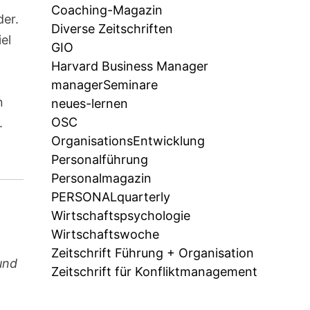
Coaching-Magazin
der.
Diverse Zeitschriften
el
GIO
Harvard Business Manager
managerSeminare
n
neues-lernen
OSC
.
OrganisationsEntwicklung
Personalführung
Personalmagazin
PERSONALquarterly
Wirtschaftspsychologie
Wirtschaftswoche
Zeitschrift Führung + Organisation
und
Zeitschrift für Konfliktmanagement