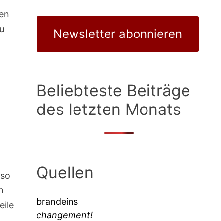
fen
zu
Newsletter abonnieren
Beliebteste Beiträge
des letzten Monats
Quellen
 so
n
brandeins
eile
changement!