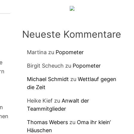
Neueste Kommentare
Martina
zu
Popometer
n
e
Birgit Scheuch
zu
Popometer
rn
Michael Schmidt
zu
Wettlauf gegen
die Zeit
Heike Kief
zu
Anwalt der
en
Teammitglieder
hmen
Thomas Webers
zu
Oma ihr klein‘
Häuschen