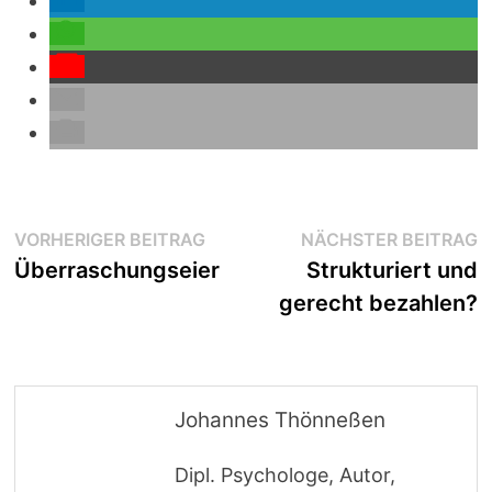
Beitragsnavigation
Vorheriger
N
VORHERIGER BEITRAG
NÄCHSTER BEITRAG
Beitrag:
B
Überraschungseier
Strukturiert und
gerecht bezahlen?
Johannes Thönneßen
Dipl. Psychologe, Autor,