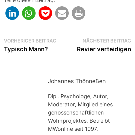
Teile diesen Beitrag:
Beitragsnavigation
Vorheriger
N
VORHERIGER BEITRAG
NÄCHSTER BEITRAG
Beitrag:
B
Typisch Mann?
Revier verteidigen
Johannes Thönneßen
Dipl. Psychologe, Autor,
Moderator, Mitglied eines
genossenschaftlichen
Wohnprojektes. Betreibt
MWonline seit 1997.