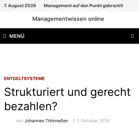
Zum
7. August 2026
Management auf den Punkt gebracht!
Inhalt
Managementwissen online
springen
MENÜ
ENTGELTSYSTEME
Strukturiert und gerecht
bezahlen?
von
Johannes Thönneßen
1. Oktober 2019