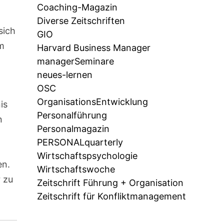
Coaching-Magazin
Diverse Zeitschriften
sich
GIO
am
Harvard Business Manager
managerSeminare
neues-lernen
OSC
OrganisationsEntwicklung
is
Personalführung
n
Personalmagazin
PERSONALquarterly
Wirtschaftspsychologie
en.
Wirtschaftswoche
r zu
Zeitschrift Führung + Organisation
Zeitschrift für Konfliktmanagement