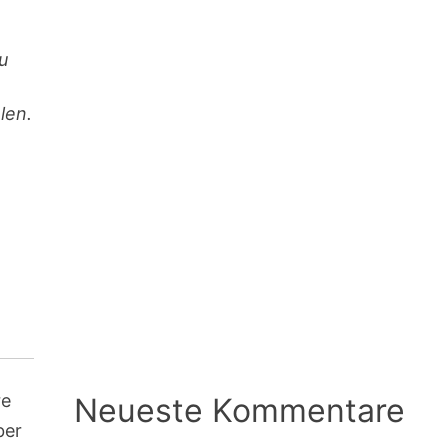
u
len.
re
Neueste Kommentare
ber