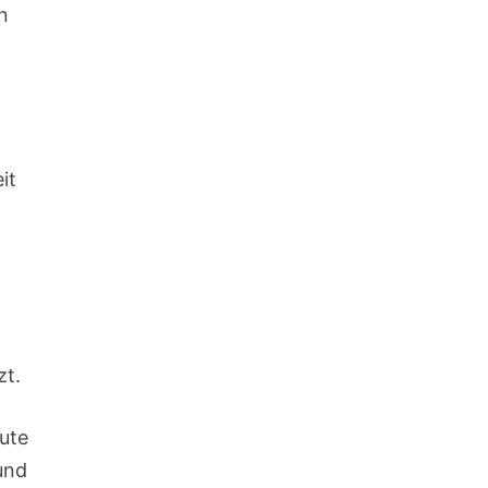
n
it
zt.
eute
 und