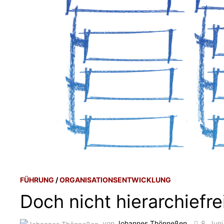
FÜHRUNG
/
ORGANISATIONSENTWICKLUNG
Doch nicht hierarchiefre
von
Johannes Thönneßen
8. Jun