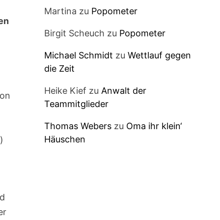
Martina
zu
Popometer
en
Birgit Scheuch
zu
Popometer
Michael Schmidt
zu
Wettlauf gegen
die Zeit
Heike Kief
zu
Anwalt der
von
Teammitglieder
Thomas Webers
zu
Oma ihr klein‘
Häuschen
)
nd
er