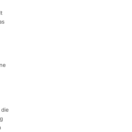
lt
as
ine
 die
rg
n