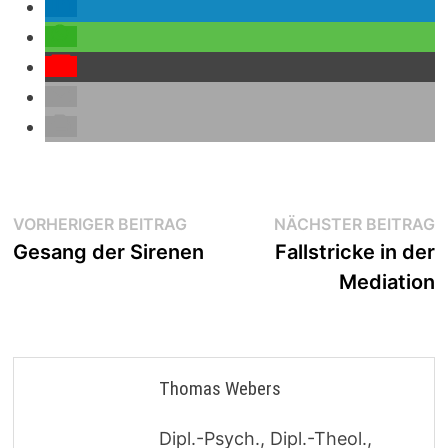
Beitragsnavigation
Vorheriger
N
VORHERIGER BEITRAG
NÄCHSTER BEITRAG
Beitrag:
B
Gesang der Sirenen
Fallstricke in der
Mediation
Thomas Webers
Dipl.-Psych., Dipl.-Theol.,