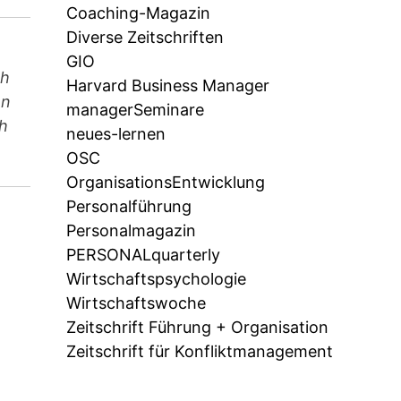
Coaching-Magazin
Diverse Zeitschriften
GIO
ch
Harvard Business Manager
en
managerSeminare
ch
neues-lernen
OSC
OrganisationsEntwicklung
Personalführung
Personalmagazin
PERSONALquarterly
Wirtschaftspsychologie
Wirtschaftswoche
Zeitschrift Führung + Organisation
Zeitschrift für Konfliktmanagement