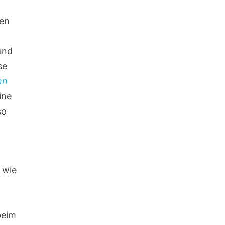
gen
und
se
nn
ine
so
 wie
beim