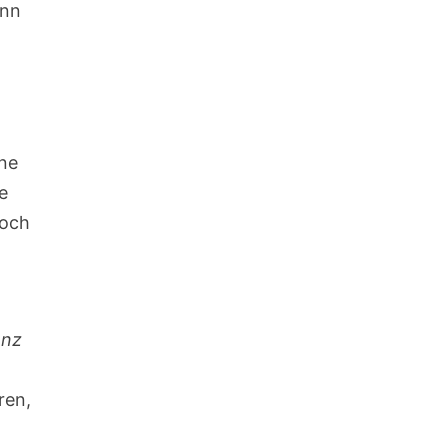
enn
ene
e
noch
n
anz
ren,