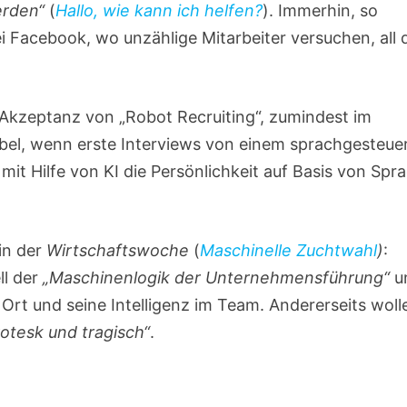
erden“
(
Hallo, wie kann ich helfen?
). Immerhin, so
i Facebook, wo unzählige Mitarbeiter versuchen, all 
 Akzeptanz von „Robot Recruiting“, zumindest im
bel, wenn erste Interviews von einem sprachgesteue
it Hilfe von KI die Persönlichkeit auf Basis von Spr
in der
Wirtschaftswoche
(
Maschinelle Zuchtwahl
)
:
ll der
„Maschinenlogik der Unternehmensführung“
u
rt und seine Intelligenz im Team. Andererseits woll
rotesk und tragisch“
.