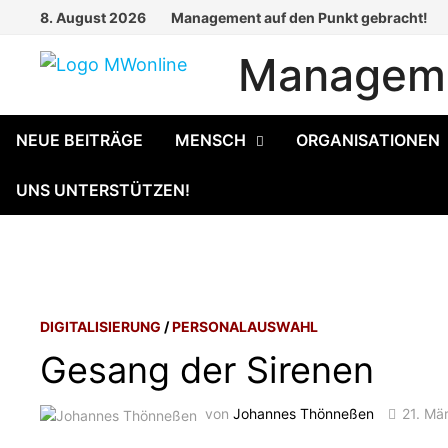
Zum
8. August 2026
Management auf den Punkt gebracht!
Inhalt
Manageme
springen
NEUE BEITRÄGE
MENSCH
ORGANISATIONEN
UNS UNTERSTÜTZEN!
DIGITALISIERUNG
/
PERSONALAUSWAHL
Gesang der Sirenen
von
Johannes Thönneßen
21. Mä