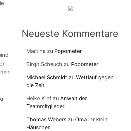
ie
Neueste Kommentare
Martina
zu
Popometer
sind
von
Birgit Scheuch
zu
Popometer
nnen
Michael Schmidt
zu
Wettlauf gegen
die Zeit
Heike Kief
zu
Anwalt der
zu
Teammitglieder
Thomas Webers
zu
Oma ihr klein‘
Häuschen