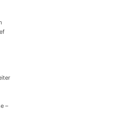
n
ef
iter
e –