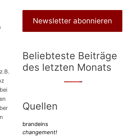
Newsletter abonnieren
h
Beliebteste Beiträge
des letzten Monats
z.B.
nz
bei
gen
Quellen
ber
en
brandeins
changement!