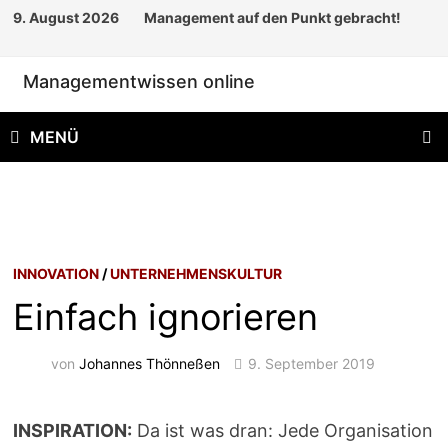
Zum
9. August 2026
Management auf den Punkt gebracht!
Inhalt
springen
Managementwissen online
MENÜ
INNOVATION
/
UNTERNEHMENSKULTUR
Einfach ignorieren
von
Johannes Thönneßen
9. September 2019
INSPIRATION:
Da ist was dran: Jede Organisation