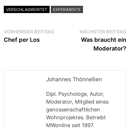
VERSCHLAGWORTET
EXPERIMENTE
Beitragsnavigation
Vorheriger
N
VORHERIGER BEITRAG
NÄCHSTER BEITRAG
Beitrag:
B
Chef per Los
Was braucht ein
Moderator?
Johannes Thönneßen
Dipl. Psychologe, Autor,
Moderator, Mitglied eines
genossenschaftlichen
Wohnprojektes. Betreibt
MWonline seit 1997.