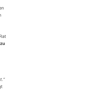
en
n
 Rat
 zu
t.“
gt
r