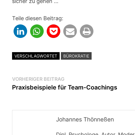
sicher zu gehen …
Teile diesen Beitrag:
VERSCHLAGWORTET
BÜROKRATIE
Beitragsnavigation
Vorheriger
VORHERIGER BEITRAG
Beitrag:
Praxisbeispiele für Team-Coachings
Johannes Thönneßen
Dipl. Psychologe, Autor, Moder