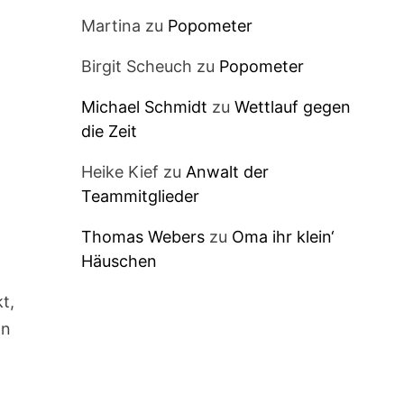
Martina
zu
Popometer
Birgit Scheuch
zu
Popometer
Michael Schmidt
zu
Wettlauf gegen
die Zeit
r
Heike Kief
zu
Anwalt der
Teammitglieder
Thomas Webers
zu
Oma ihr klein‘
Häuschen
t,
n