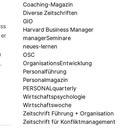
Coaching-Magazin
Diverse Zeitschriften
GIO
ass
Harvard Business Manager
 er
managerSeminare
neues-lernen
n
OSC
OrganisationsEntwicklung
.
Personalführung
Personalmagazin
PERSONALquarterly
Wirtschaftspsychologie
Wirtschaftswoche
Zeitschrift Führung + Organisation
Zeitschrift für Konfliktmanagement