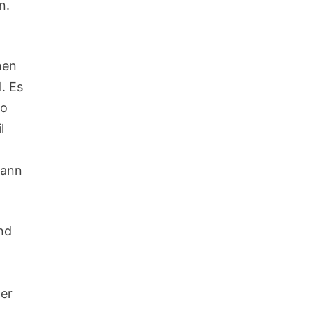
n.
hen
. Es
so
l
dann
nd
mer