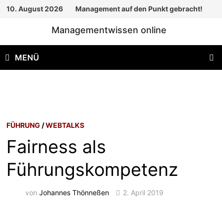
Zum
10. August 2026
Management auf den Punkt gebracht!
Inhalt
Managementwissen online
springen
MENÜ
FÜHRUNG
/
WEBTALKS
Fairness als
Führungskompetenz
von
Johannes Thönneßen
2. April 2019