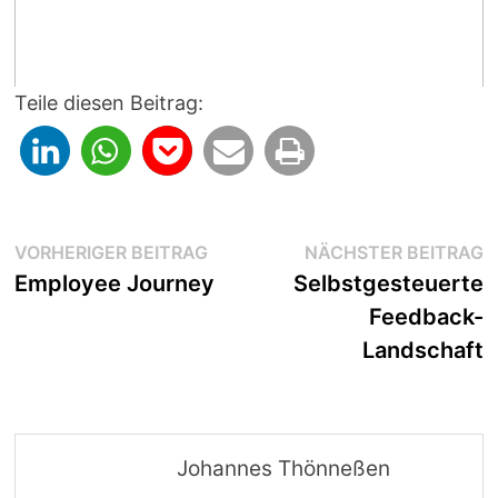
Teile diesen Beitrag:
Beitragsnavigation
Vorheriger
N
VORHERIGER BEITRAG
NÄCHSTER BEITRAG
Beitrag:
B
Employee Journey
Selbstgesteuerte
Feedback-
Landschaft
Johannes Thönneßen