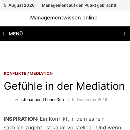
Zum
5. August 2026
Management auf den Punkt gebracht!
Inhalt
Managementwissen online
springen
MENÜ
KONFLIKTE
/
MEDIATION
Gefühle in der Mediation
von
Johannes Thönneßen
9. Dezember 2019
INSPIRATION:
Ein Konflikt, in dem es rein
sachlich zugeht, ist kaum vorstellbar. Und wenn