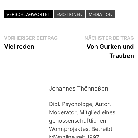
VERSCHLAGWORTET
EMOTIONEN
MEDIATION
Beitragsnavigation
Vorheriger
N
VORHERIGER BEITRAG
NÄCHSTER BEITRAG
Beitrag:
B
Viel reden
Von Gurken und
Trauben
Johannes Thönneßen
Dipl. Psychologe, Autor,
Moderator, Mitglied eines
genossenschaftlichen
Wohnprojektes. Betreibt
MWonline seit 1997.