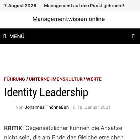
Zum
7. August 2026
Management auf den Punkt gebracht!
Inhalt
Managementwissen online
springen
MENÜ
FÜHRUNG
/
UNTERNEHMENSKULTUR
/
WERTE
Identity Leadership
von
Johannes Thönneßen
18. Januar 2021
KRITIK:
Gegensätzlicher können die Ansätze
nicht sein, die am Ende das Gleiche erreichen