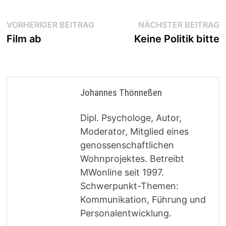
Beitragsnavigation
Vorheriger
N
VORHERIGER BEITRAG
NÄCHSTER BEITRAG
Beitrag:
B
Film ab
Keine Politik bitte
Johannes Thönneßen
Dipl. Psychologe, Autor,
Moderator, Mitglied eines
genossenschaftlichen
Wohnprojektes. Betreibt
MWonline seit 1997.
Schwerpunkt-Themen:
Kommunikation, Führung und
Personalentwicklung.