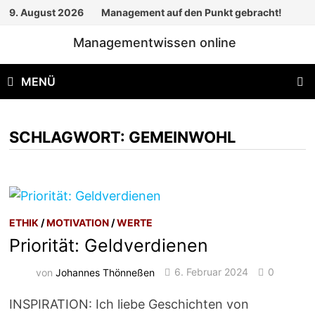
Zum
9. August 2026
Management auf den Punkt gebracht!
Inhalt
Managementwissen online
springen
MENÜ
SCHLAGWORT:
GEMEINWOHL
ETHIK
/
MOTIVATION
/
WERTE
Priorität: Geldverdienen
von
Johannes Thönneßen
6. Februar 2024
0
INSPIRATION: Ich liebe Geschichten von