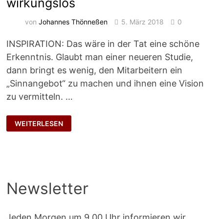
wirkungslos
von
Johannes Thönneßen
5. März 2018
0
INSPIRATION: Das wäre in der Tat eine schöne
Erkenntnis. Glaubt man einer neueren Studie,
dann bringt es wenig, den Mitarbeitern ein
„Sinnangebot“ zu machen und ihnen eine Vision
zu vermitteln. …
TRANSFORMATIONALE
WEITERLESEN
FÜHRUNG
BLEIBT
WIRKUNGSLOS
Newsletter
Jeden Morgen um 9.00 Uhr informieren wir