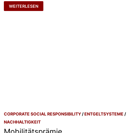
IDENTITY
WEITERLESEN
LEADERSHIP
CORPORATE SOCIAL RESPONSIBILITY
/
ENTGELTSYSTEME
/
NACHHALTIGKEIT
Mobilitätsprämie