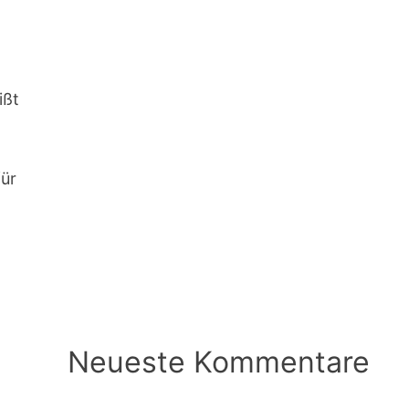
E
ißt
für
Neueste Kommentare