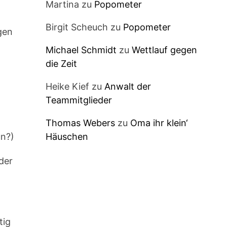
Martina
zu
Popometer
Birgit Scheuch
zu
Popometer
gen
Michael Schmidt
zu
Wettlauf gegen
die Zeit
Heike Kief
zu
Anwalt der
Teammitglieder
Thomas Webers
zu
Oma ihr klein‘
un?)
Häuschen
der
tig