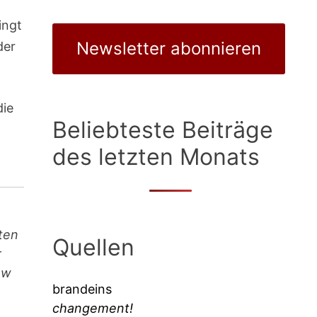
ingt
Newsletter abonnieren
der
die
Beliebteste Beiträge
des letzten Monats
ten
Quellen
r
ow
brandeins
changement!