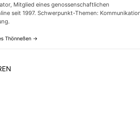
ator, Mitglied eines genossenschaftlichen
line seit 1997. Schwerpunkt-Themen: Kommunikatio
ung.
nes Thönneßen →
REN