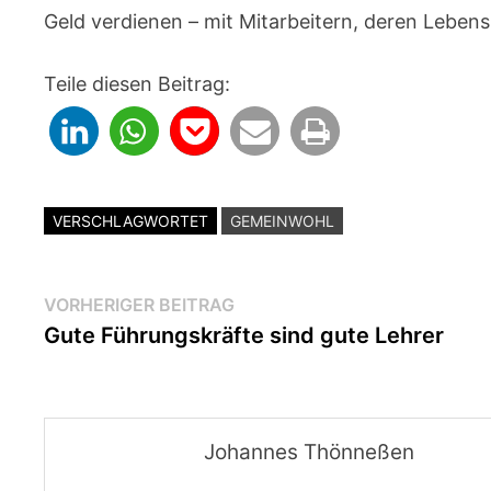
Geld verdienen – mit Mitarbeitern, deren Lebens
Teile diesen Beitrag:
VERSCHLAGWORTET
GEMEINWOHL
Beitragsnavigation
Vorheriger
VORHERIGER BEITRAG
Beitrag:
Gute Führungskräfte sind gute Lehrer
Johannes Thönneßen