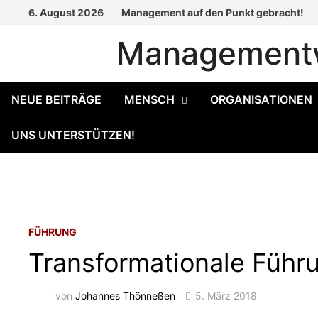
Zum
6. August 2026
Management auf den Punkt gebracht!
Inhalt
Managementw
springen
NEUE BEITRÄGE
MENSCH
ORGANISATIONEN
UNS UNTERSTÜTZEN!
FÜHRUNG
Transformationale Führu
von
Johannes Thönneßen
5. März 2018