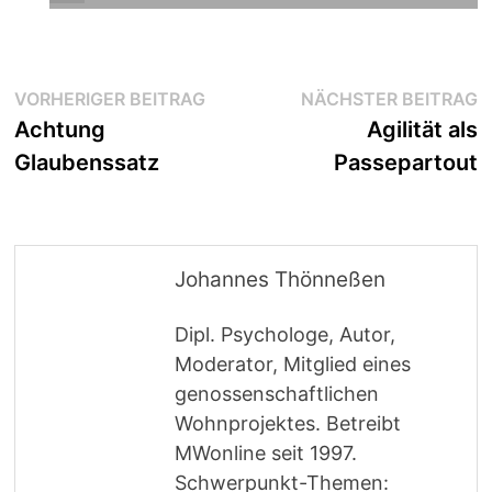
Beitragsnavigation
Vorheriger
N
VORHERIGER BEITRAG
NÄCHSTER BEITRAG
Beitrag:
B
Achtung
Agilität als
Glaubenssatz
Passepartout
Johannes Thönneßen
Dipl. Psychologe, Autor,
Moderator, Mitglied eines
genossenschaftlichen
Wohnprojektes. Betreibt
MWonline seit 1997.
Schwerpunkt-Themen: