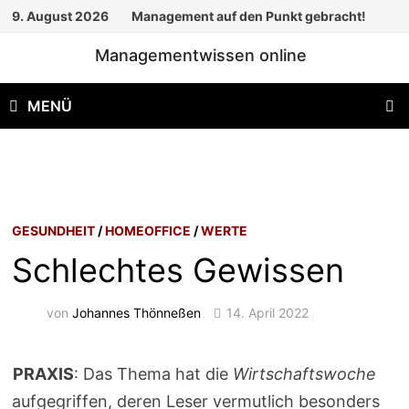
Zum
9. August 2026
Management auf den Punkt gebracht!
Inhalt
Managementwissen online
springen
MENÜ
GESUNDHEIT
/
HOMEOFFICE
/
WERTE
Schlechtes Gewissen
von
Johannes Thönneßen
14. April 2022
PRAXIS
: Das Thema hat die
Wirtschaftswoche
aufgegriffen, deren Leser vermutlich besonders