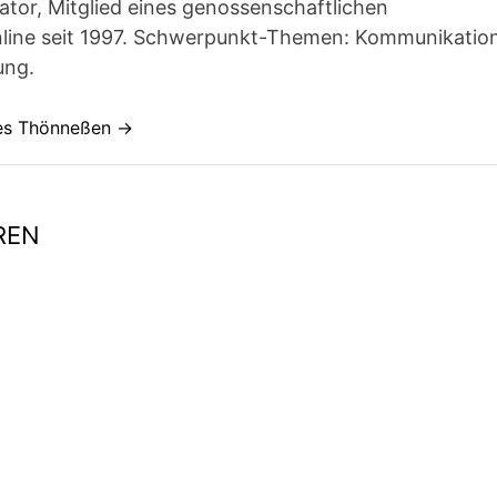
ator, Mitglied eines genossenschaftlichen
line seit 1997. Schwerpunkt-Themen: Kommunikatio
ung.
nes Thönneßen →
REN