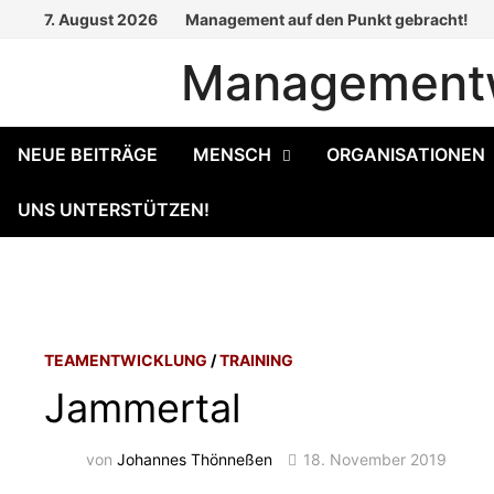
Zum
7. August 2026
Management auf den Punkt gebracht!
Inhalt
Managementw
springen
NEUE BEITRÄGE
MENSCH
ORGANISATIONEN
UNS UNTERSTÜTZEN!
TEAMENTWICKLUNG
/
TRAINING
Jammertal
von
Johannes Thönneßen
18. November 2019