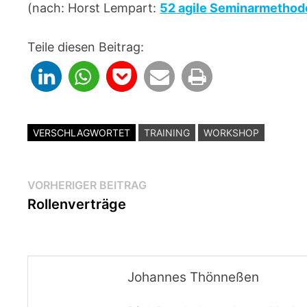
(nach: Horst Lempart:
52 agile Seminarmethod
Teile diesen Beitrag:
VERSCHLAGWORTET
TRAINING
WORKSHOP
Beitragsnavigation
Vorheriger
VORHERIGER BEITRAG
Beitrag:
Rollenverträge
Johannes Thönneßen