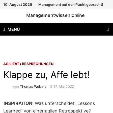
Zum
10. August 2026
Management auf den Punkt gebracht!
Inhalt
Managementwissen online
springen
MENÜ
AGILITÄT
/
BESPRECHUNGEN
Klappe zu, Affe lebt!
von
Thomas Webers
17. Mai 2022
INSPIRATION
: Was unterscheidet „Lessons
Learned“ von einer agilen Retrospektive?