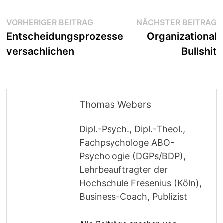
Beitragsnavigation
Vorheriger
N
VORHERIGER BEITRAG
NÄCHSTER BEITRAG
Beitrag:
B
Entscheidungsprozesse
Organizational
versachlichen
Bullshit
Thomas Webers
Dipl.-Psych., Dipl.-Theol.,
Fachpsychologe ABO-
Psychologie (DGPs/BDP),
Lehrbeauftragter der
Hochschule Fresenius (Köln),
Business-Coach, Publizist