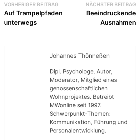
Beitragsnavigation
Vorheriger
N
VORHERIGER BEITRAG
NÄCHSTER BEITRAG
Beitrag:
B
Auf Trampelpfaden
Beeindruckende
unterwegs
Ausnahmen
Johannes Thönneßen
Dipl. Psychologe, Autor,
Moderator, Mitglied eines
genossenschaftlichen
Wohnprojektes. Betreibt
MWonline seit 1997.
Schwerpunkt-Themen:
Kommunikation, Führung und
Personalentwicklung.