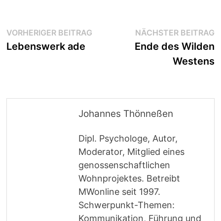
Beitragsnavigation
Vorheriger
N
VORHERIGER BEITRAG
NÄCHSTER BEITRAG
Beitrag:
B
Lebenswerk ade
Ende des Wilden
Westens
Johannes Thönneßen
Dipl. Psychologe, Autor,
Moderator, Mitglied eines
genossenschaftlichen
Wohnprojektes. Betreibt
MWonline seit 1997.
Schwerpunkt-Themen:
Kommunikation, Führung und