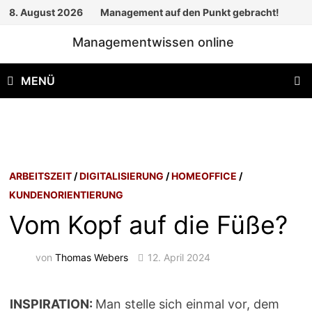
Zum
8. August 2026
Management auf den Punkt gebracht!
Inhalt
Managementwissen online
springen
MENÜ
ARBEITSZEIT
/
DIGITALISIERUNG
/
HOMEOFFICE
/
KUNDENORIENTIERUNG
Vom Kopf auf die Füße?
von
Thomas Webers
12. April 2024
INSPIRATION:
Man stelle sich einmal vor, dem