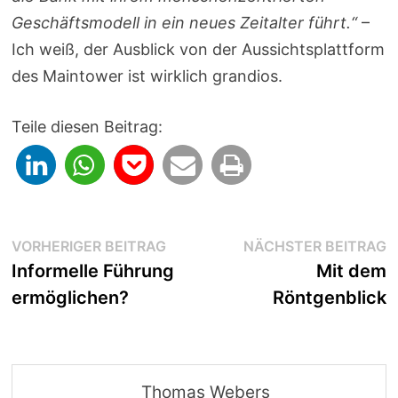
Geschäftsmodell in ein neues Zeitalter führt.“
–
Ich weiß, der Ausblick von der Aussichtsplattform
des Maintower ist wirklich grandios.
Teile diesen Beitrag:
Beitragsnavigation
Vorheriger
N
VORHERIGER BEITRAG
NÄCHSTER BEITRAG
Beitrag:
B
Informelle Führung
Mit dem
ermöglichen?
Röntgenblick
Thomas Webers